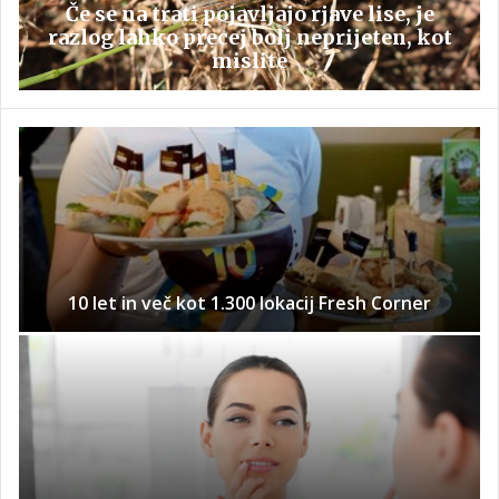
Če se na trati pojavljajo rjave lise, je
razlog lahko precej bolj neprijeten, kot
mislite
10 let in več kot 1.300 lokacij Fresh Corner