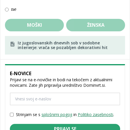
ne
MOŠKI
ŽENSKA
Iz jugoslovanskih dnevnih sob v sodobne
interierje: vrača se pozabljen dekorativni hit
E-NOVICE
Prijavi se na e-novičke in bodi na tekočem z aktualnimi
novicami. Zate jih pripravlja uredništvo Dominvrt.si.
Strinjam se s
splošnimi pogoji
in
Politiko zasebnosti
.
PRIJAVI SE