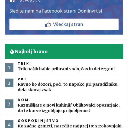
Sledite nam na Facebook strani Dominvrt.si
Všečkaj stran
Najbolj brano
TRIKI
Trik naših babic prihrani vodo, čas in detergent
VRT
Ravno ko dozori, poči: to napako pri paradižniku
dela skoraj vsak
DOM
Razmišljate o novi kuhinji? Oblikovalci opozarjajo,
da te barve izgubljajo priljubljenost
GOSPODINJSTVO
Ko začne grmeti, naredite najprej to: strokovnjaki