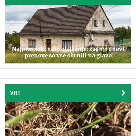
Najprej šok, nato olajšanje: zadnji dnevi
prenove so vse obrnili na glavo
VRT