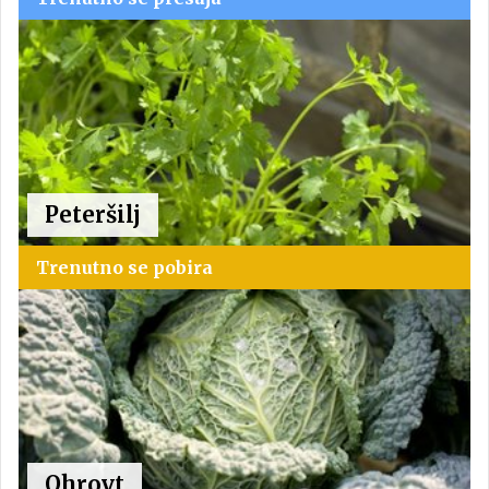
Peteršilj
Trenutno se pobira
Ohrovt