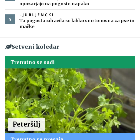
opozarjajo na pogosto napako
LJUBLJENČKI
Ta pogosta zdravila so lahko smrtonosna za pse in
mačke
Setveni koledar
Trenutno se sadi
Peteršilj
Trenutno se presaja