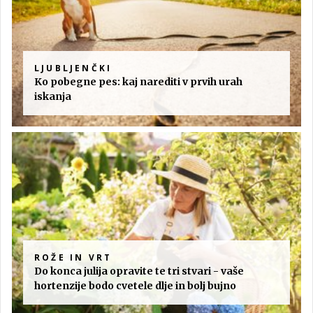
LJUBLJENČKI
Ko pobegne pes: kaj narediti v prvih urah
iskanja
ROŽE IN VRT
Do konca julija opravite te tri stvari - vaše
hortenzije bodo cvetele dlje in bolj bujno