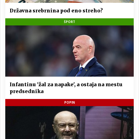
Državna srebrnina pod eno streho?
ŠPORT
Infantinu 'žal za napake', a ostaja na mestu
predsednika
POPIN