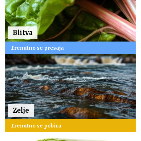
Blitva
Trenutno se presaja
Zelje
Trenutno se pobira