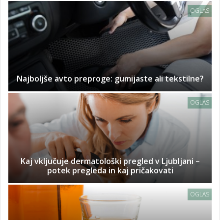
OGLAS
Najboljše avto preproge: gumijaste ali tekstilne?
OGLAS
Kaj vključuje dermatološki pregled v Ljubljani –
potek pregleda in kaj pričakovati
OGLAS