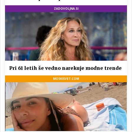
ZADOVOLJNA.SI
Pri 61 letih še vedno narekuje modne trende
MOSKISVET.COM