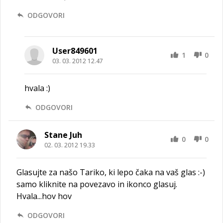
ODGOVORI
User849601
1
0
03. 03. 2012 12.47
hvala :)
ODGOVORI
Stane Juh
0
0
02. 03. 2012 19.33
Glasujte za našo Tariko, ki lepo čaka na vaš glas :-)
samo kliknite na povezavo in ikonco glasuj.
Hvala...hov hov
ODGOVORI