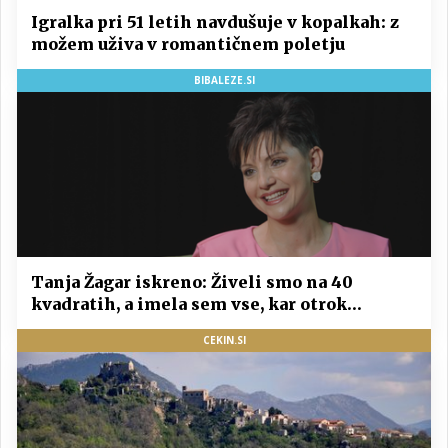
Igralka pri 51 letih navdušuje v kopalkah: z
možem uživa v romantičnem poletju
BIBALEZE.SI
Tanja Žagar iskreno: Živeli smo na 40
kvadratih, a imela sem vse, kar otrok
potrebuje
CEKIN.SI