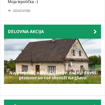
Moja lepotička :-)
ODGOVORI
DELOVNA AKCIJA
Najprej šok, nato olajšanje: zadnji dnevi
prenove so vse obrnili na glavo