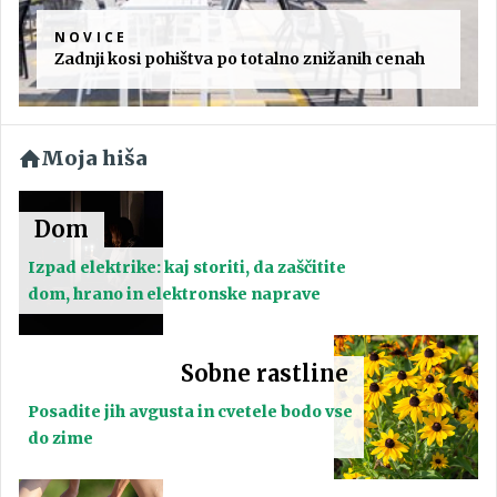
NOVICE
Zadnji kosi pohištva po totalno znižanih cenah
Moja hiša
Dom
Izpad elektrike: kaj storiti, da zaščitite
dom, hrano in elektronske naprave
Sobne rastline
Posadite jih avgusta in cvetele bodo vse
do zime