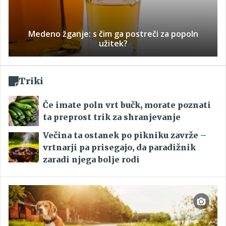
Medeno žganje: s čim ga postreči za popoln
užitek?
Triki
Če imate poln vrt bučk, morate poznati
ta preprost trik za shranjevanje
Večina ta ostanek po pikniku zavrže –
vrtnarji pa prisegajo, da paradižnik
zaradi njega bolje rodi