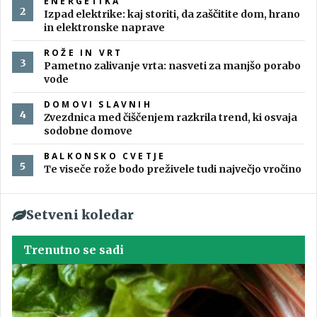
ENERGETIKA
Izpad elektrike: kaj storiti, da zaščitite dom, hrano
in elektronske naprave
ROŽE IN VRT
Pametno zalivanje vrta: nasveti za manjšo porabo
vode
DOMOVI SLAVNIH
Zvezdnica med čiščenjem razkrila trend, ki osvaja
sodobne domove
BALKONSKO CVETJE
Te viseče rože bodo preživele tudi največjo vročino
Setveni koledar
Trenutno se sadi