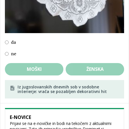
da
ne
MOŠKI
ŽENSKA
Iz jugoslovanskih dnevnih sob v sodobne
interierje: vrača se pozabljen dekorativni hit
E-NOVICE
Prijavi se na e-novičke in bodi na tekočem z aktualnimi
novicami. Zate jih pripravlja uredništvo Dominvrt.si.