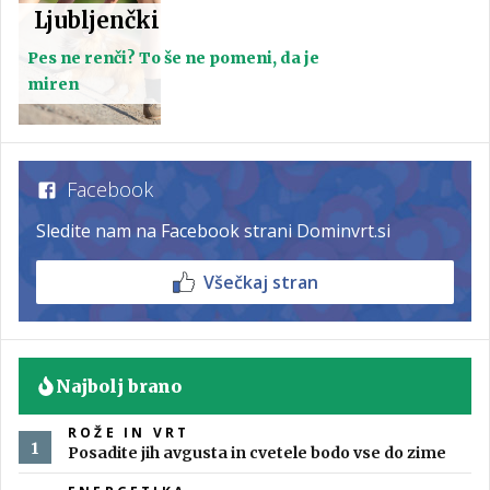
Ljubljenčki
Pes ne renči? To še ne pomeni, da je
miren
Facebook
Sledite nam na Facebook strani Dominvrt.si
Všečkaj stran
Najbolj brano
ROŽE IN VRT
Posadite jih avgusta in cvetele bodo vse do zime