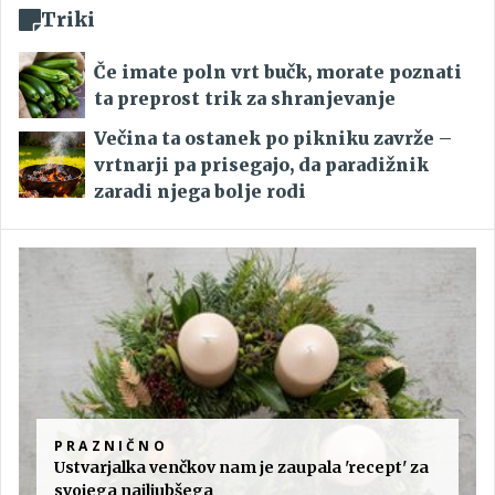
Triki
Če imate poln vrt bučk, morate poznati
ta preprost trik za shranjevanje
Večina ta ostanek po pikniku zavrže –
vrtnarji pa prisegajo, da paradižnik
zaradi njega bolje rodi
PRAZNIČNO
Ustvarjalka venčkov nam je zaupala 'recept' za
svojega najljubšega