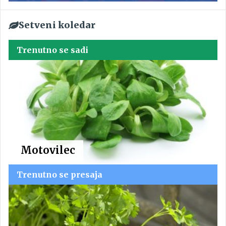
Setveni koledar
Trenutno se sadi
Motovilec
Trenutno se presaja