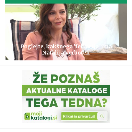
Poglejte, kakšnega 'ferrarija' ima
Natalija Verboten