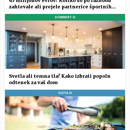
43 milijonov evrov? Koliko so po razhodu
zahtevale ali prejele partnerice športnih
zvezdnikov
DOMINVRT.SI
Svetla ali temna tla? Kako izbrati popoln
odtenek za vaš dom
VIZITA.SI