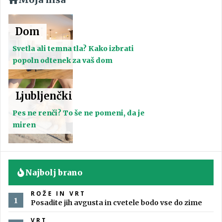
Dom
Svetla ali temna tla? Kako izbrati
popoln odtenek za vaš dom
Ljubljenčki
Pes ne renči? To še ne pomeni, da je
miren
Najbolj brano
ROŽE IN VRT
Posadite jih avgusta in cvetele bodo vse do zime
VRT