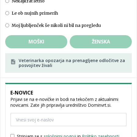
Nekajkrat letno
Le ob nujnih primerih
Moj ljubljenček še nikoli ni bil na pregledu
MOŠKI
ŽENSKA
Veterinarka opozarja na prenagljene odločitve za
posvojitev živali
E-NOVICE
Prijavi se na e-novičke in bodi na tekočem z aktualnimi
novicami. Zate jih pripravlja uredništvo Dominvrt.si.
Strinjam se s
splošnimi pogoji
in
Politiko zasebnosti
.