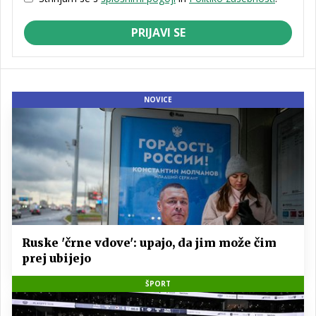
PRIJAVI SE
NOVICE
Ruske 'črne vdove': upajo, da jim može čim
prej ubijejo
ŠPORT