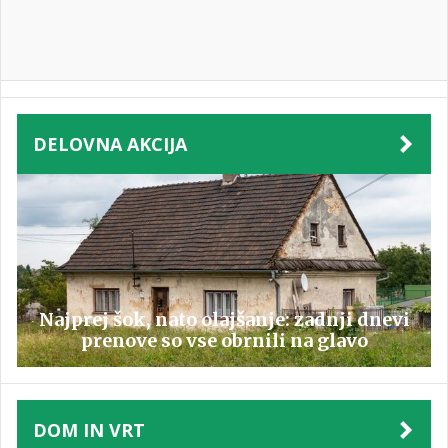
DELOVNA AKCIJA
Najprej šok, nato olajšanje: zadnji dnevi
prenove so vse obrnili na glavo
DOM IN VRT