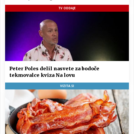
TV ODDAJE
Peter Poles delil nasvete za bodoče
tekmovalce kviza Na lovu
VIZITA.SI