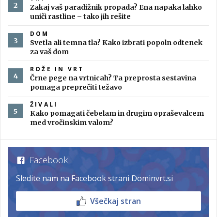
Zakaj vaš paradižnik propada? Ena napaka lahko
uniči rastline – tako jih rešite
DOM
Svetla ali temna tla? Kako izbrati popoln odtenek
za vaš dom
ROŽE IN VRT
Črne pege na vrtnicah? Ta preprosta sestavina
pomaga preprečiti težavo
ŽIVALI
Kako pomagati čebelam in drugim opraševalcem
med vročinskim valom?
Facebook
Sledite nam na Facebook strani Dominvrt.si
Všečkaj stran