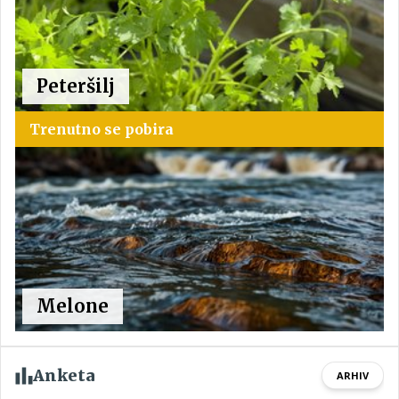
Peteršilj
Trenutno se pobira
Melone
Anketa
ARHIV