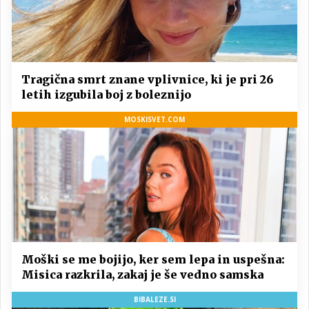
Tragična smrt znane vplivnice, ki je pri 26
letih izgubila boj z boleznijo
MOSKISVET.COM
Moški se me bojijo, ker sem lepa in uspešna:
Misica razkrila, zakaj je še vedno samska
BIBALEZE.SI