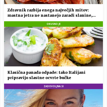
Zdravnik razbija enega največjih mitov:
mastna jetra ne nastanejo zaradi slanine,
temveč zaradi živila, ki ga imamo vsi radi
OKUSNO.JE
Klasična panada odpade: tako Italijani
pripravijo slastne ocvrte bučke
ZADOVOLJNA.SI