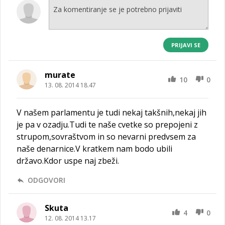
PRIJAVI SE
murate
10
0
13. 08. 2014 18.47
V našem parlamentu je tudi nekaj takšnih,nekaj jih
je pa v ozadju.Tudi te naše cvetke so prepojeni z
strupom,sovraštvom in so nevarni predvsem za
naše denarnice.V kratkem nam bodo ubili
državo.Kdor uspe naj zbeži.
ODGOVORI
Skuta
4
0
12. 08. 2014 13.17