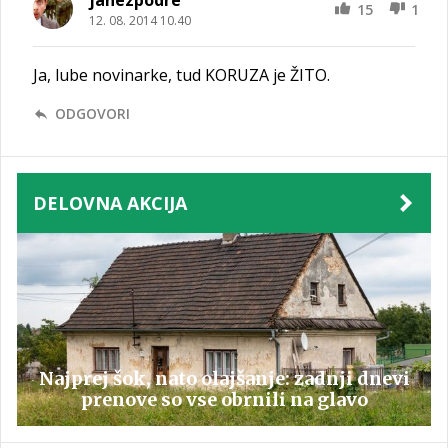
janezpodre
15
1
12. 08. 2014 10.40
Ja, lube novinarke, tud KORUZA je ŽITO.
ODGOVORI
DELOVNA AKCIJA
Najprej šok, nato olajšanje: zadnji dnevi
prenove so vse obrnili na glavo