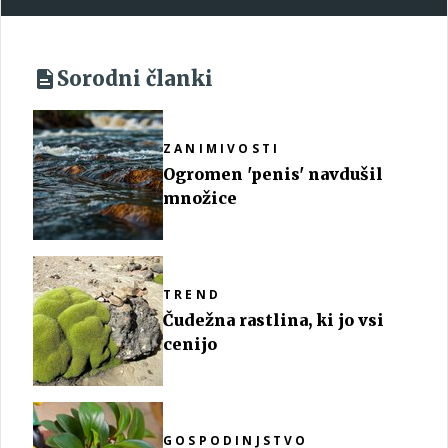
Sorodni članki
ZANIMIVOSTI
Ogromen 'penis' navdušil
množice
TREND
Čudežna rastlina, ki jo vsi
cenijo
GOSPODINJSTVO