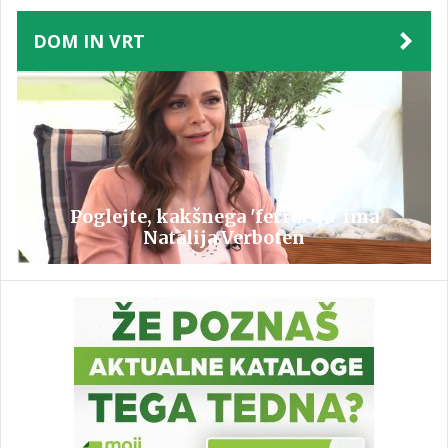
DOM IN VRT
Poglejte, kakšnega 'ferrarija' ima
Natalija Verboten