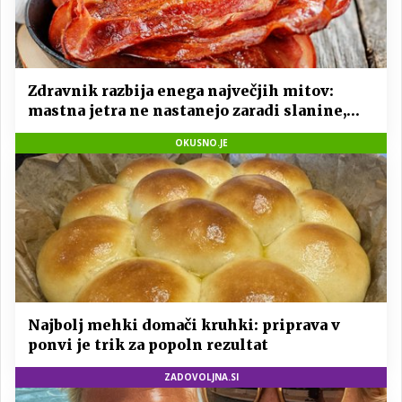
Zdravnik razbija enega največjih mitov:
mastna jetra ne nastanejo zaradi slanine,
temveč zaradi živila, ki ga imamo vsi radi
OKUSNO.JE
Najbolj mehki domači kruhki: priprava v
ponvi je trik za popoln rezultat
ZADOVOLJNA.SI