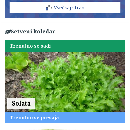
Všečkaj stran
Setveni koledar
Trenutno se sadi
Solata
Trenutno se presaja