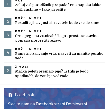
VRT
Zakaj vaš paradižnik propada? Ena napaka lahko
uniči rastline – tako jih rešite
ROŽE IN VRT
Posadite jih avgusta in cvetele bodo vse do zime
ROŽE IN VRT
Črne pege na vrtnicah? Ta preprosta sestavina
pomaga preprečiti težavo
ROŽE IN VRT
Pametno zalivanje vrta: nasveti za manjšo porabo
vode
ŽIVALI
Mačka poleti premalo pije? Ti triki jo bodo
spodbudili, da zaužije več vode
Facebook
Sledite nam na Facebook strani Dominvrt.si