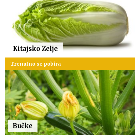
Kitajsko Zelje
Trenutno se pobira
Bučke