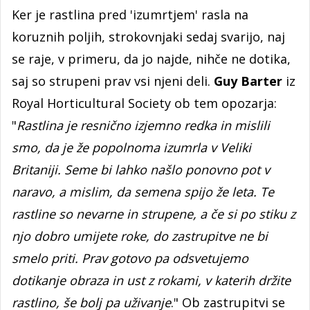
Ker je rastlina pred 'izumrtjem' rasla na
koruznih poljih, strokovnjaki sedaj svarijo, naj
se raje, v primeru, da jo najde, nihče ne dotika,
saj so strupeni prav vsi njeni deli.
Guy Barter
iz
Royal Horticultural Society ob tem opozarja:
"
Rastlina je resnično izjemno redka in mislili
smo, da je že popolnoma izumrla v Veliki
Britaniji. Seme bi lahko našlo ponovno pot v
naravo, a mislim, da semena spijo že leta. Te
rastline so nevarne in strupene, a če si po stiku z
njo dobro umijete roke, do zastrupitve ne bi
smelo priti. Prav gotovo pa odsvetujemo
dotikanje obraza in ust z rokami, v katerih držite
rastlino, še bolj pa uživanje
." Ob zastrupitvi se