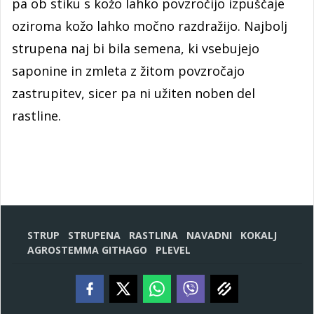
pa ob stiku s kožo lahko povzročijo izpuščaje
oziroma kožo lahko močno razdražijo. Najbolj
strupena naj bi bila semena, ki vsebujejo
saponine in zmleta z žitom povzročajo
zastrupitev, sicer pa ni užiten noben del
rastline.
STRUP
STRUPENA
RASTLINA
NAVADNI
KOKALJ
AGROSTEMMA GITHAGO
PLEVEL