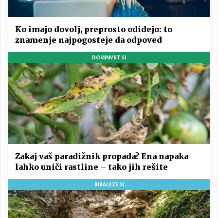
Ko imajo dovolj, preprosto odidejo: to
znamenje najpogosteje da odpoved
DOMINVRT.SI
Zakaj vaš paradižnik propada? Ena napaka
lahko uniči rastline – tako jih rešite
BIBALEZE.SI