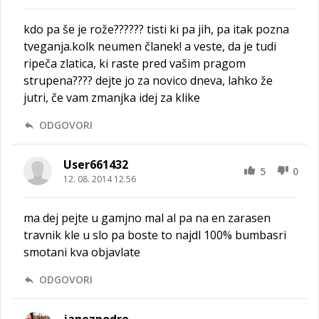
kdo pa še je rože?????? tisti ki pa jih, pa itak pozna
tveganja.kolk neumen članek! a veste, da je tudi
ripeča zlatica, ki raste pred vašim pragom
strupena???? dejte jo za novico dneva, lahko že
jutri, če vam zmanjka idej za klike
ODGOVORI
User661432
5
0
12. 08. 2014 12.56
ma dej pejte u gamjno mal al pa na en zarasen
travnik kle u slo pa boste to najdl 100% bumbasri
smotani kva objavlate
ODGOVORI