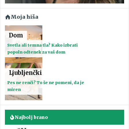
Moja hiša
Dom
Svetla ali temna tla? Kako izbrati
popoln odtenek za vaš dom
Ljubljenčki
Pes ne renči? To še ne pomeni, da je
miren
Najbolj brano