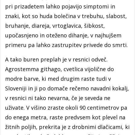
pri prizadetem lahko pojavijo simptomi in
znaki, kot so huda bolečina v trebuhu, slabost,
bruhanje, diareja, vrtoglavica, šibkost,
upočasnjeno in oteženo dihanje, v najhujšem
primeru pa lahko zastrupitev privede do smrti.
A tako buren preplah je v resnici odveč.
Agrostemma githago, cvetlica vijolične do
modre barve, ki med drugim raste tudi v
Sloveniji in ji po domače rečemo navadni kokalj,
v resnici ni tako nevarna, če je seveda ne
uživate. V višino zraste okoli 90 centimetrov pa
do enega metra, raste predvsem kot plevel na
žitnih poljih, prekrita je z drobnimi dlačicami, ki