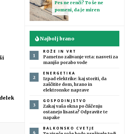
Pes ne renči? To še ne
pomeni, da je miren
Najbolj brano
ROŽE IN VRT
Pametno zalivanje vrta: nasveti za
ši
manjšo porabo vode
ENERGETIKA
Izpad elektrike: kaj storiti, da
zaščitite dom, hrano in
elektronske naprave
ddelek
GOSPODINJSTVO
Zakaj vaša okna po čiščenju
ostanejo lisasta? Odpravite te
napake
BALKONSKO CVETJE
Te viseče rože bodo preživele tudi