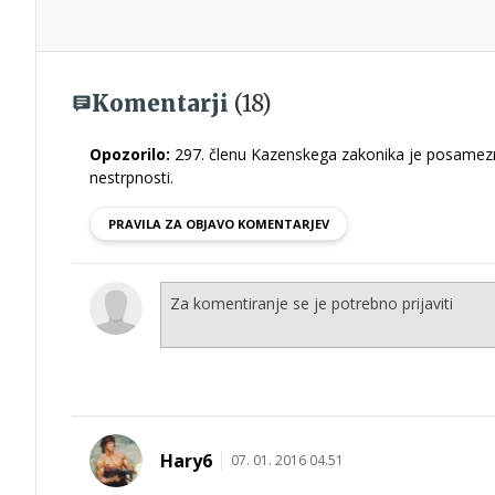
Komentarji
(18)
Opozorilo:
297. členu Kazenskega zakonika je posamezni
nestrpnosti.
PRAVILA ZA OBJAVO KOMENTARJEV
Hary6
07. 01. 2016 04.51