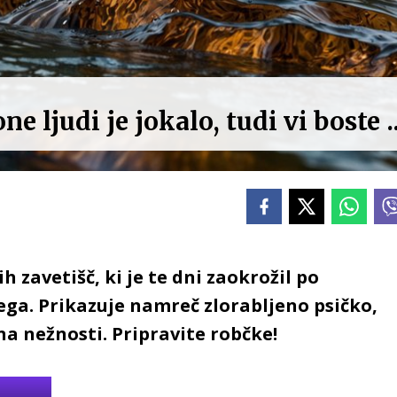
e ljudi je jokalo, tudi vi boste ..
zavetišč, ki je te dni zaokrožil po
ega. Prikazuje namreč zlorabljeno psičko,
ežna nežnosti. Pripravite robčke!