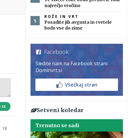
največjo vročino
ROŽE IN VRT
Posadite jih avgusta in cvetele
bodo vse do zime
Facebook
Sledite nam na Facebook strani
Dominvrt.si
Všečkaj stran
I SE
Setveni koledar
Trenutno se sadi
18