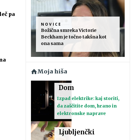
leč pa
NOVICE
Božična smreka Victorie
Beckham je točno takšna kot
ona sama
 na
Moja hiša
Dom
Izpad elektrike: kaj storiti,
da zaščitite dom, hrano in
elektronske naprave
Ljubljenčki