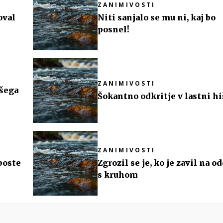
ZANIMIVOSTI
oval
Niti sanjalo se mu ni, kaj bo
posnel!
ZANIMIVOSTI
ašega
Šokantno odkritje v lastni hi
ZANIMIVOSTI
boste
Zgrozil se je, ko je zavil na o
s kruhom