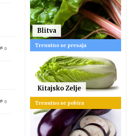
Blitva
Trenutno se presaja
0
Kitajsko Zelje
0
Trenutno se pobira