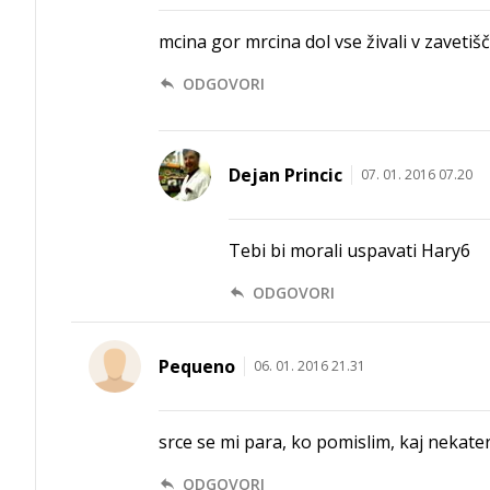
mcina gor mrcina dol vse živali v zavetiš
ODGOVORI
Dejan Princic
07. 01. 2016 07.20
Tebi bi morali uspavati Hary6
ODGOVORI
Pequeno
06. 01. 2016 21.31
srce se mi para, ko pomislim, kaj nekatere ž
ODGOVORI