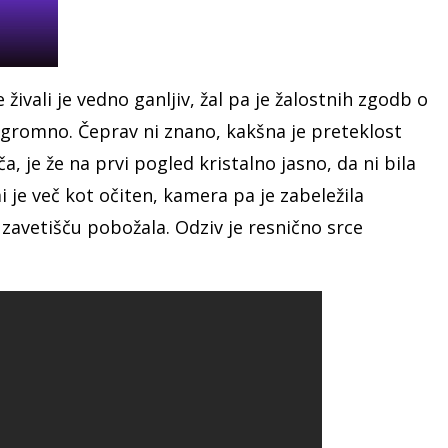
živali je vedno ganljiv, žal pa je žalostnih zgodb o
romno. Čeprav ni znano, kakšna je preteklost
a, je že na prvi pogled kristalno jasno, da ni bila
 je več kot očiten, kamera pa je zabeležila
 zavetišču pobožala. Odziv je resnično srce