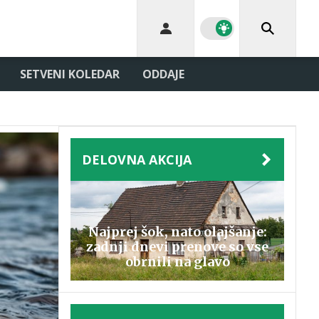
SETVENI KOLEDAR
ODDAJE
DELOVNA AKCIJA
Najprej šok, nato olajšanje:
zadnji dnevi prenove so vse
obrnili na glavo