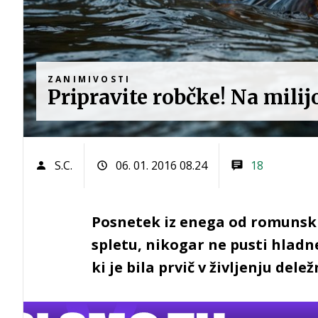
ZANIMIVOSTI
Pripravite robčke! Na milijon
S.C.
06. 01. 2016 08.24
18
Posnetek iz enega od romunskih 
spletu, nikogar ne pusti hladn
ki je bila prvič v življenju del