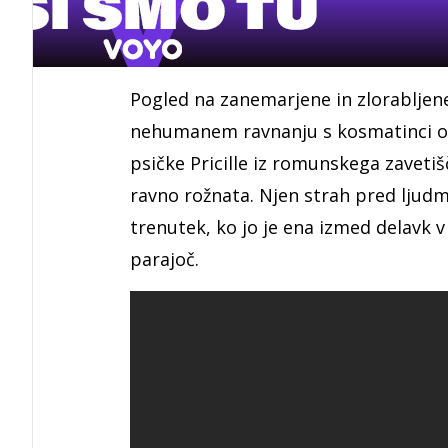
Pogled na zanemarjene in zlorabljene 
nehumanem ravnanju s kosmatinci og
psičke Pricille iz romunskega zavetišč
ravno rožnata. Njen strah pred ljudmi
trenutek, ko jo je ena izmed delavk v
parajoč.