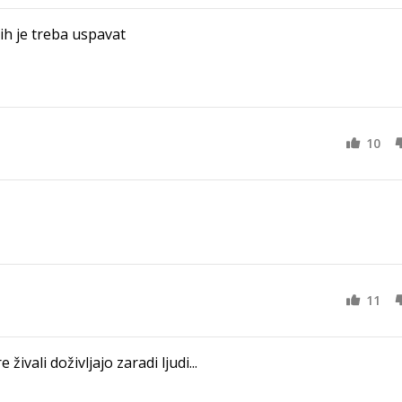
čih je treba uspavat
10
11
ivali doživljajo zaradi ljudi...