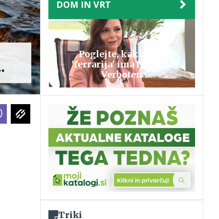
DOM IN VRT
Poglejte, kakšnega
.
'ferrarija' ima Natalija
Verboten
Triki