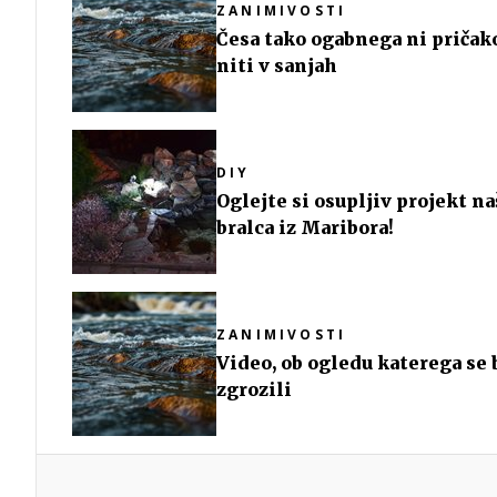
ZANIMIVOSTI
Česa tako ogabnega ni pričak
niti v sanjah
DIY
Oglejte si osupljiv projekt n
bralca iz Maribora!
ZANIMIVOSTI
Video, ob ogledu katerega se 
zgrozili