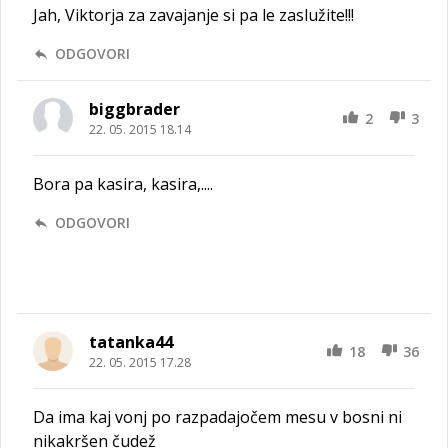
Jah, Viktorja za zavajanje si pa le zaslužite!!!
ODGOVORI
biggbrader
2
3
22. 05. 2015 18.14
Bora pa kasira, kasira,....
ODGOVORI
tatanka44
18
36
22. 05. 2015 17.28
Da ima kaj vonj po razpadajočem mesu v bosni ni
nikakršen čudež