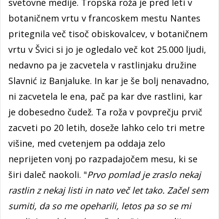
svetovne medije. Tropska roža je pred leti v
botaničnem vrtu v francoskem mestu Nantes
pritegnila več tisoč obiskovalcev, v botaničnem
vrtu v Švici si jo je ogledalo več kot 25.000 ljudi,
nedavno pa je zacvetela v rastlinjaku družine
Slavnić iz Banjaluke. In kar je še bolj nenavadno,
ni zacvetela le ena, pač pa kar dve rastlini, kar
je dobesedno čudež. Ta roža v povprečju prvič
zacveti po 20 letih, doseže lahko celo tri metre
višine, med cvetenjem pa oddaja zelo
neprijeten vonj po razpadajočem mesu, ki se
širi daleč naokoli. "
Prvo pomlad je zraslo nekaj
rastlin z nekaj listi in nato več let tako. Začel sem
sumiti, da so me opeharili, letos pa so se mi