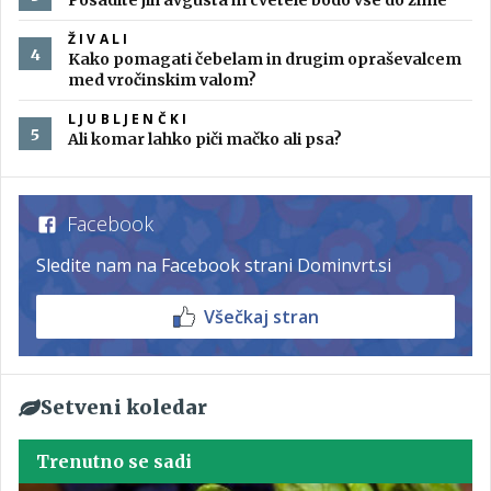
Posadite jih avgusta in cvetele bodo vse do zime
ŽIVALI
Kako pomagati čebelam in drugim opraševalcem
med vročinskim valom?
LJUBLJENČKI
Ali komar lahko piči mačko ali psa?
Facebook
Sledite nam na Facebook strani Dominvrt.si
Všečkaj stran
Setveni koledar
Trenutno se sadi