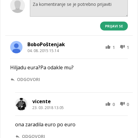
PRIJAVI SE
BoboPoštenjak
1
1
04. 08. 2015 15.14
Hiljadu eura?Pa odakle mu?
ODGOVORI
vicente
0
0
23. 03. 2018 13.05
ona zaradila euro po euro
ODGOVORI