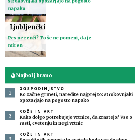
strokovnjaki opozarjajo na pogosto
napako
Ljubljenčki
Pes ne renči? To še ne pomeni, da je
miren
Najbolj brano
GOSPODINJSTVO
Ko začne grmeti, naredite najprej to: strokovnjaki
opozarjajo na pogosto napako
ROŽE IN VRT
Kako dolgo potrebujejo vrtnice, da zrastejo? Vse o
rasti, cvetenju in negi vrtnic
ROŽE IN VRT