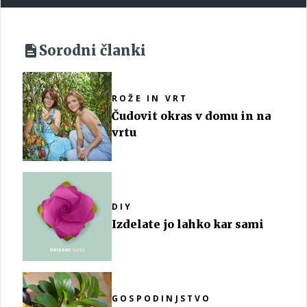
Sorodni članki
ROŽE IN VRT
Čudovit okras v domu in na
vrtu
DIY
Izdelate jo lahko kar sami
GOSPODINJSTVO