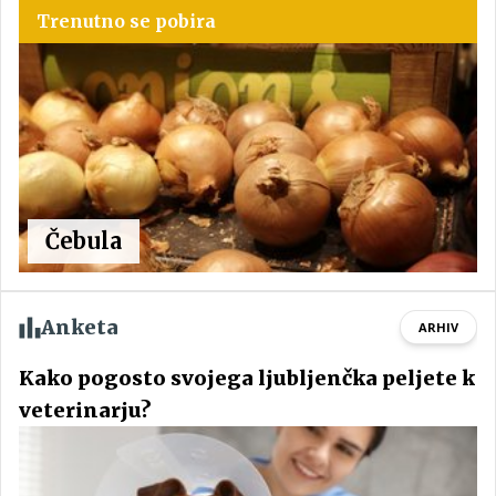
Trenutno se pobira
Čebula
Anketa
ARHIV
Kako pogosto svojega ljubljenčka peljete k
veterinarju?