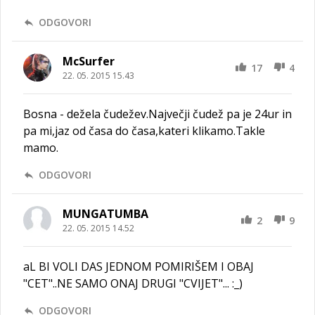
ODGOVORI
McSurfer
17
4
22. 05. 2015 15.43
Bosna - dežela čudežev.Največji čudež pa je 24ur in
pa mi,jaz od časa do časa,kateri klikamo.Takle
mamo.
ODGOVORI
MUNGATUMBA
2
9
22. 05. 2015 14.52
aL BI VOLI DAS JEDNOM POMIRIŠEM I OBAJ
"CET"..NE SAMO ONAJ DRUGI "CVIJET"... :_)
ODGOVORI