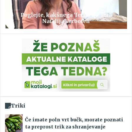
Poglejte, kakšnega 'ferrarija' ima
Natalija Verboten
Triki
Če imate poln vrt bučk, morate poznati
ta preprost trik za shranjevanje