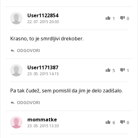
User1122854
1
0
22. 07. 2015 20.03
Krasno, to je smrdljivi drekober.
ODGOVORI
User1171387
5
1
23. 05. 2015 14.15
Pa tak čudež, sem pomislil da jim je delo zadišalo.
ODGOVORI
mommatke
6
0
23. 05. 2015 13.33