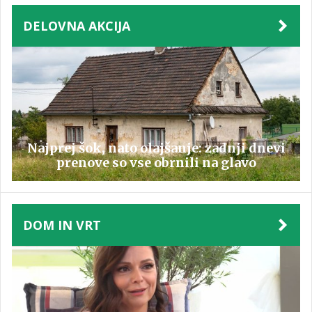
DELOVNA AKCIJA
Najprej šok, nato olajšanje: zadnji dnevi
prenove so vse obrnili na glavo
DOM IN VRT