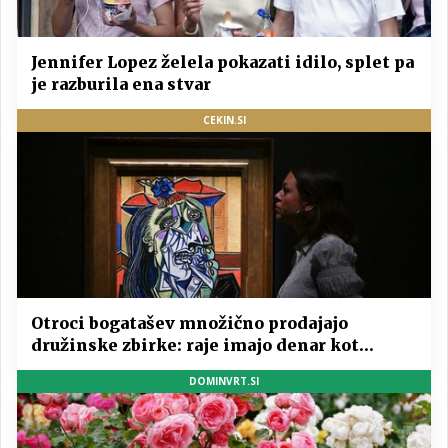
Jennifer Lopez želela pokazati idilo, splet pa
je razburila ena stvar
CEKIN.SI
Otroci bogatašev množično prodajajo
družinske zbirke: raje imajo denar kot
umetnine
DOMINVRT.SI