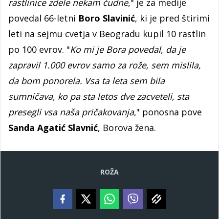
rastlinice zdele nekam čudne
," je za medije
povedal 66-letni
Boro Slavinić
, ki je pred štirimi
leti na sejmu cvetja v Beogradu kupil 10 rastlin
po 100 evrov. "
Ko mi je Bora povedal, da je
zapravil 1.000 evrov samo za rože, sem mislila,
da bom ponorela. Vsa ta leta sem bila
sumničava, ko pa sta letos dve zacveteli, sta
presegli vsa naša pričakovanja
," ponosna pove
Sanda Agatić Slavnić
, Borova žena.
ROŽA