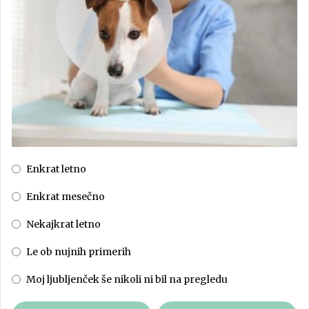
Enkrat letno
Enkrat mesečno
Nekajkrat letno
Le ob nujnih primerih
Moj ljubljenček še nikoli ni bil na pregledu