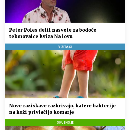
Peter Poles delil nasvete za bodoče
tekmovalce kviza Na lovu
VIZITA.SI
Nove raziskave razkrivajo, katere bakterije
na koži privlačijo komarje
OKUSNO.JE