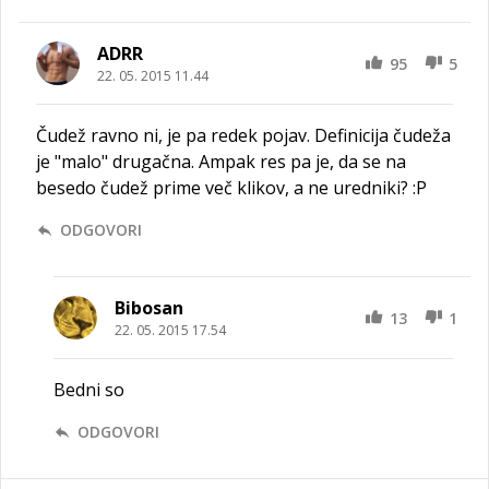
ADRR
95
5
22. 05. 2015 11.44
Čudež ravno ni, je pa redek pojav. Definicija čudeža
je "malo" drugačna. Ampak res pa je, da se na
besedo čudež prime več klikov, a ne uredniki? :P
ODGOVORI
Bibosan
13
1
22. 05. 2015 17.54
Bedni so
ODGOVORI