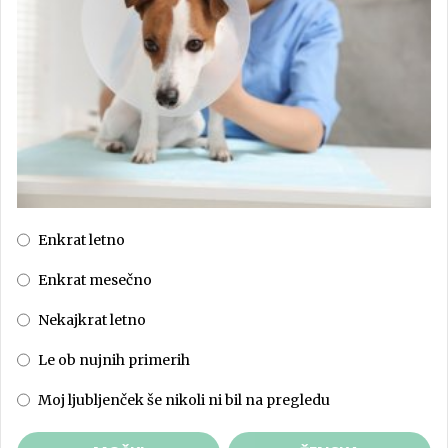
Enkrat letno
Enkrat mesečno
Nekajkrat letno
Le ob nujnih primerih
Moj ljubljenček še nikoli ni bil na pregledu