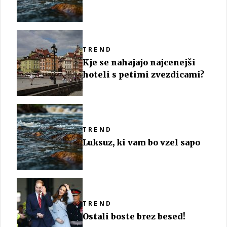
TREND
Kje se nahajajo najcenejši
hoteli s petimi zvezdicami?
TREND
Luksuz, ki vam bo vzel sapo
TREND
Ostali boste brez besed!