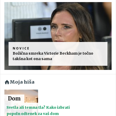
NOVICE
Božična smreka Victorie Beckham je točno
takšna kot ona sama
Moja hiša
Dom
Svetla ali temna tla? Kako izbrati
popoln odtenek za vaš dom