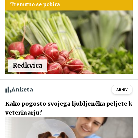
Trenutno se pobira
Redkvica
Anketa
ARHIV
Kako pogosto svojega ljubljenčka peljete k
veterinarju?