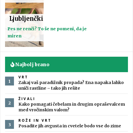
Ljubljenčki
Pes ne renči? To še ne pomeni, da je
miren
Najbolj brano
VRT
Zakaj vaš paradižnik propada? Ena napaka lahko
uniči rastline – tako jih rešite
ŽIVALI
Kako pomagati čebelam in drugim opraševalcem
med vročinskim valom?
ROŽE IN VRT
Posadite jih avgusta in cvetele bodo vse do zime