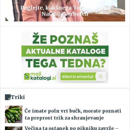
Poglejte, kakšnega 'ferrarija' ima
Natalija Verboten
Triki
Če imate poln vrt bučk, morate poznati
ta preprost trik za shranjevanje
Večina ta ostanek po pikniku zavrže –