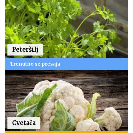
Peteršilj
Trenutno se presaja
Cvetača