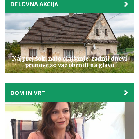
DELOVNA AKCIJA
Najprej šok, nato olajšanje: zadnji dnevi
prenove so vse obrnili na glavo
DOM IN VRT