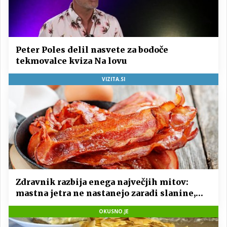
Peter Poles delil nasvete za bodoče
tekmovalce kviza Na lovu
VIZITA.SI
Zdravnik razbija enega največjih mitov:
mastna jetra ne nastanejo zaradi slanine,
temveč zaradi živila, ki ga imamo vsi radi
OKUSNO.JE