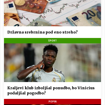
Državna srebrnina pod eno streho?
ŠPORT
Kraljevi klub izboljšal ponudbo, bo Vinicius
podaljšal pogodbo?
POPIN