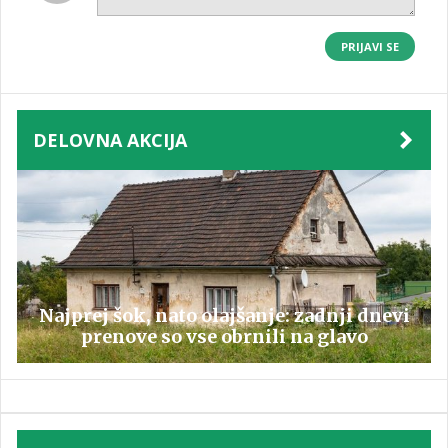
PRIJAVI SE
DELOVNA AKCIJA
Najprej šok, nato olajšanje: zadnji dnevi
prenove so vse obrnili na glavo