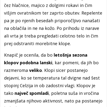
čez hlačnice, majico z dolgimi rokavi in čim
višjim ovratnikom ter zaprto obutev. Repelente
pa je po njenih besedah priporočljivo nanašati
na oblačila in ne na kožo. Po prihodu iz narave
ali vrta je treba pregledati celotno telo in čim
prej odstraniti morebitne klope.
Knapič je ocenila, da bo
letošnja sezona
klopov podobna lanski
, kar pomeni, da jih bo
razmeroma
veliko
. Klopi sicer postanejo
dejavni, ko se temperatura tal dvigne nad šest
stopinj Celzija in ob zadostni vlagi. Klopov je
tako
največ spomladi
, poletna suša in vročina
zmanjšata njihovo aktivnost, nato pa postanejo