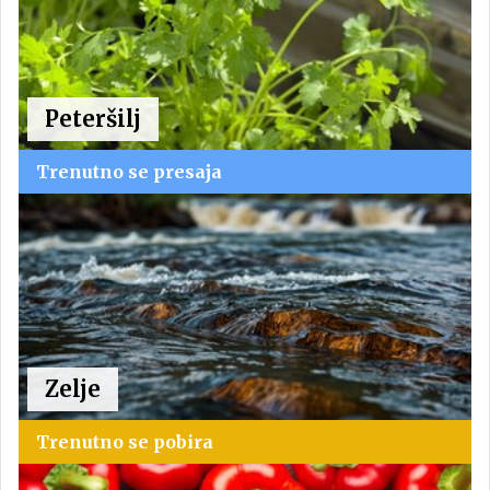
Peteršilj
Trenutno se presaja
Zelje
Trenutno se pobira