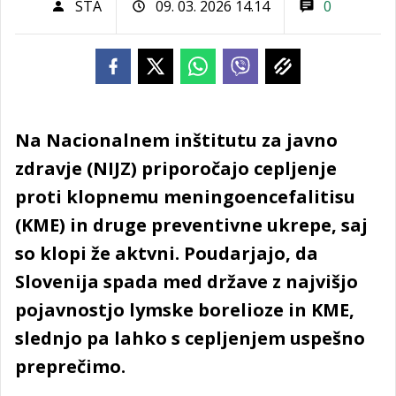
STA
09. 03. 2026 14.14
0
Na Nacionalnem inštitutu za javno
zdravje (NIJZ) priporočajo cepljenje
proti klopnemu meningoencefalitisu
(KME) in druge preventivne ukrepe, saj
so klopi že aktvni. Poudarjajo, da
Slovenija spada med države z najvišjo
pojavnostjo lymske borelioze in KME,
slednjo pa lahko s cepljenjem uspešno
preprečimo.