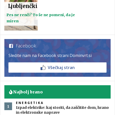
Ljubljenčki
Pes ne renči? To še ne pomeni, da je
miren
Facebook
Sledite nam na Facebook strani Dominvrt.si
Všečkaj stran
Najbolj brano
ENERGETIKA
Izpad elektrike: kaj storiti, da zaščitite dom, hrano
in elektronske naprave