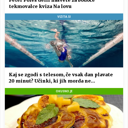
Peter Poles delil nasvete za bodoče
tekmovalce kviza Na lovu
VIZITA.SI
Kaj se zgodi s telesom, če vsak dan plavate
20 minut? Učinki, ki jih morda ne
pričakujete
OKUSNO.JE