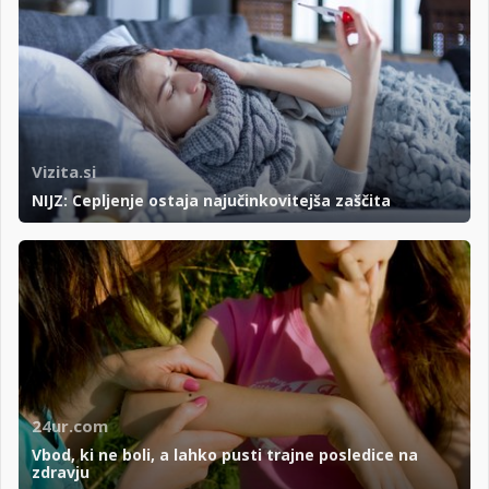
Vizita.si
NIJZ: Cepljenje ostaja najučinkovitejša zaščita
24ur.com
Vbod, ki ne boli, a lahko pusti trajne posledice na
zdravju