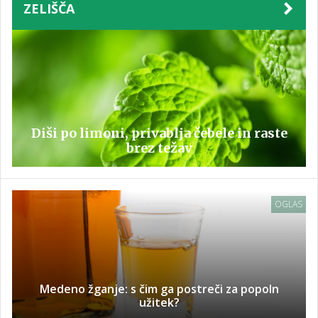
ZELIŠČA
Diši po limoni, privablja čebele in raste
brez težav
OGLAS
Medeno žganje: s čim ga postreči za popoln
užitek?