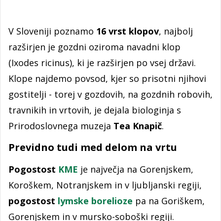
V Sloveniji poznamo
16 vrst klopov
, najbolj
razširjen je gozdni oziroma navadni klop
(Ixodes ricinus), ki je razširjen po vsej državi.
Klope najdemo povsod, kjer so prisotni njihovi
gostitelji - torej v gozdovih, na gozdnih robovih,
travnikih in vrtovih, je dejala biologinja s
Prirodoslovnega muzeja
Tea Knapič
.
Previdno tudi med delom na vrtu
Pogostost
KME
je največja na Gorenjskem,
Koroškem, Notranjskem in v ljubljanski regiji,
pogostost
lymske borelioze
pa na Goriškem,
Gorenjskem in v mursko-soboški regiji.