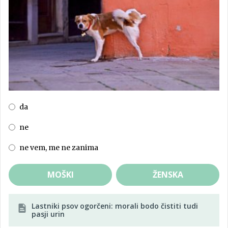
da
ne
ne vem, me ne zanima
MOŠKI
ŽENSKA
Lastniki psov ogorčeni: morali bodo čistiti tudi
pasji urin