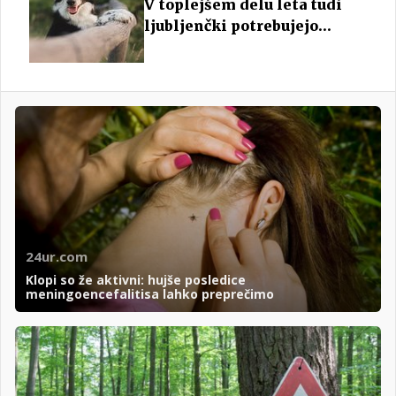
V toplejšem delu leta tudi
ljubljenčki potrebujejo
zaščito pred klopi
24ur.com
Klopi so že aktivni: hujše posledice
meningoencefalitisa lahko preprečimo