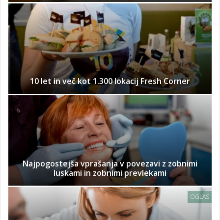
10 let in več kot 1.300 lokacij Fresh Corner
Najpogostejša vprašanja v povezavi z zobnimi
luskami in zobnimi prevlekami
OGLAS