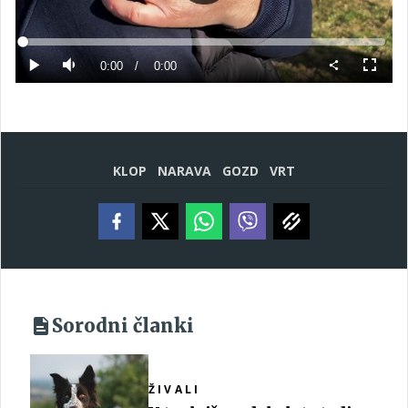
Predvajaj
Loaded
:
0%
Current
0:00
/
Duration
0:00
Predvajaj
Tiho
Celoza
način
Time
KLOP
NARAVA
GOZD
VRT
Sorodni članki
ŽIVALI