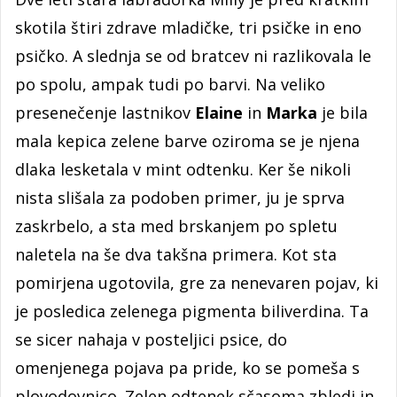
skotila štiri zdrave mladičke, tri psičke in eno
psičko. A slednja se od bratcev ni razlikovala le
po spolu, ampak tudi po barvi. Na veliko
presenečenje lastnikov
Elaine
in
Marka
je bila
mala kepica zelene barve oziroma se je njena
dlaka lesketala v mint odtenku. Ker še nikoli
nista slišala za podoben primer, ju je sprva
zaskrbelo, a sta med brskanjem po spletu
naletela na še dva takšna primera. Kot sta
pomirjena ugotovila, gre za nenevaren pojav, ki
je posledica zelenega pigmenta biliverdina. Ta
se sicer nahaja v posteljici psice, do
omenjenega pojava pa pride, ko se pomeša s
plovodovnico. Zelen odtenek sčasoma zbledi in