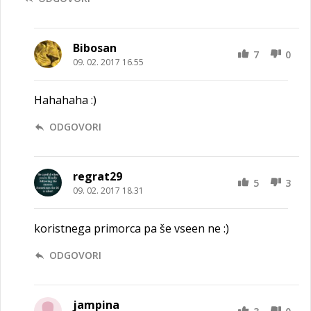
Bibosan
7
0
09. 02. 2017 16.55
Hahahaha :)
ODGOVORI
regrat29
5
3
09. 02. 2017 18.31
koristnega primorca pa še vseen ne :)
ODGOVORI
jampina