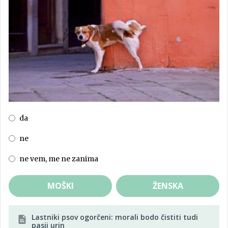
da
ne
ne vem, me ne zanima
MOŠKI
ŽENSKA
Lastniki psov ogorčeni: morali bodo čistiti tudi
pasji urin