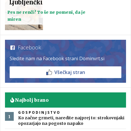
Ljubljenčki
Pes ne renči? To še ne pomeni, da je
miren
Facebook
Sledite nam na Facebook strani Dominvrt.si
Všečkaj stran
Najbolj brano
GOSPODINJSTVO
Ko začne grmeti, naredite najprej to: strokovnjaki
opozarjajo na pogosto napako