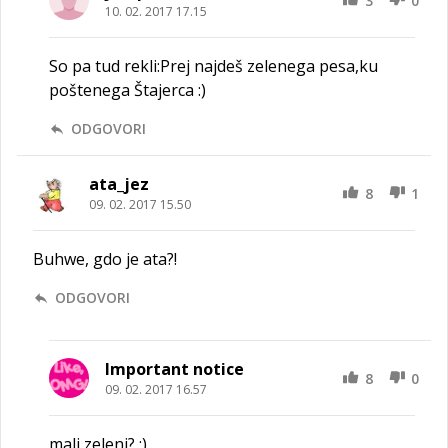
3
0
10. 02. 2017 17.15
So pa tud rekli:Prej najdeš zelenega pesa,ku
poštenega Štajerca :)
ODGOVORI
ata_jez
8
1
09. 02. 2017 15.50
Buhwe, gdo je ata?!
ODGOVORI
Important notice
8
0
09. 02. 2017 16.57
mali zeleni? ;)