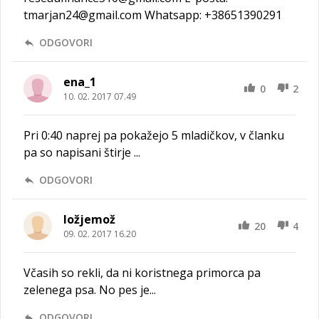
tmarjan24@gmail.com Whatsapp: +38651390291
ODGOVORI
ena_1
0
2
10. 02. 2017 07.49
Pri 0:40 naprej pa pokažejo 5 mladičkov, v članku
pa so napisani štirje ...
ODGOVORI
ložjemož
20
4
09. 02. 2017 16.20
Včasih so rekli, da ni koristnega primorca pa
zelenega psa. No pes je...
ODGOVORI