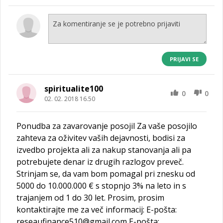
PRIJAVI SE
spiritualite100
0
0
02. 02. 2018 16.50
Ponudba za zavarovanje posojil Za vaše posojilo
zahteva za oživitev vaših dejavnosti, bodisi za
izvedbo projekta ali za nakup stanovanja ali pa
potrebujete denar iz drugih razlogov preveč.
Strinjam se, da vam bom pomagal pri znesku od
5000 do 10.000.000 € s stopnjo 3% na leto in s
trajanjem od 1 do 30 let. Prosim, prosim
kontaktirajte me za več informacij: E-pošta:
reseaufinance510@gmail.com E-pošta: