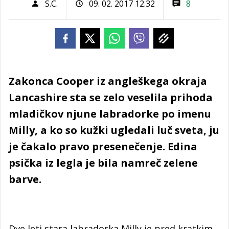
S.C.
09. 02. 2017 12.32
8
Zakonca Cooper iz angleškega okraja
Lancashire sta se zelo veselila prihoda
mladičkov njune labradorke po imenu
Milly, a ko so kužki ugledali luč sveta, ju
je čakalo pravo presenečenje. Edina
psička iz legla je bila namreč zelene
barve.
Dve leti stara labradorka Milly je pred kratkim