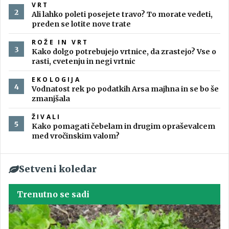
VRT
Ali lahko poleti posejete travo? To morate vedeti,
preden se lotite nove trate
ROŽE IN VRT
Kako dolgo potrebujejo vrtnice, da zrastejo? Vse o
rasti, cvetenju in negi vrtnic
EKOLOGIJA
Vodnatost rek po podatkih Arsa majhna in se bo še
zmanjšala
ŽIVALI
Kako pomagati čebelam in drugim opraševalcem
med vročinskim valom?
Setveni koledar
Trenutno se sadi