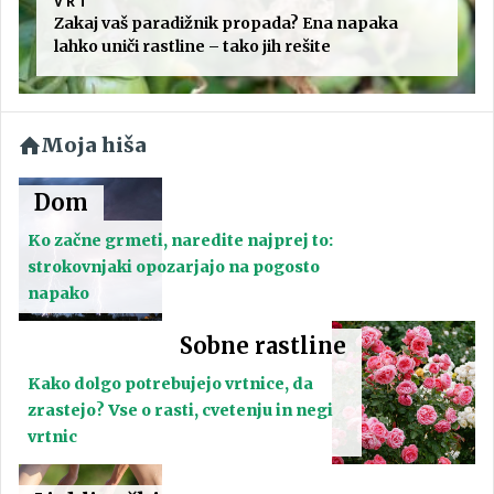
VRT
Zakaj vaš paradižnik propada? Ena napaka
lahko uniči rastline – tako jih rešite
Moja hiša
Dom
Ko začne grmeti, naredite najprej to:
strokovnjaki opozarjajo na pogosto
napako
Sobne rastline
Kako dolgo potrebujejo vrtnice, da
zrastejo? Vse o rasti, cvetenju in negi
vrtnic