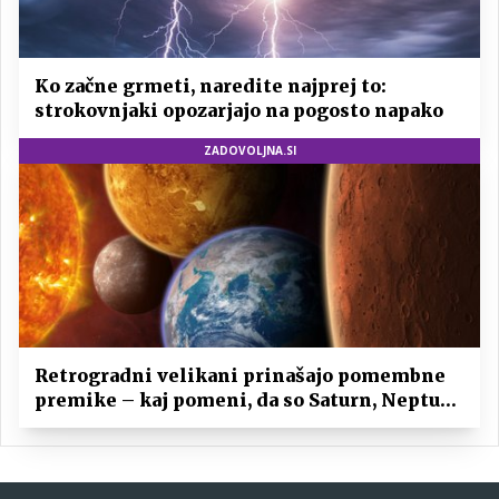
Ko začne grmeti, naredite najprej to:
strokovnjaki opozarjajo na pogosto napako
ZADOVOLJNA.SI
Retrogradni velikani prinašajo pomembne
premike – kaj pomeni, da so Saturn, Neptun
in Pluton hkrati retrogradni?