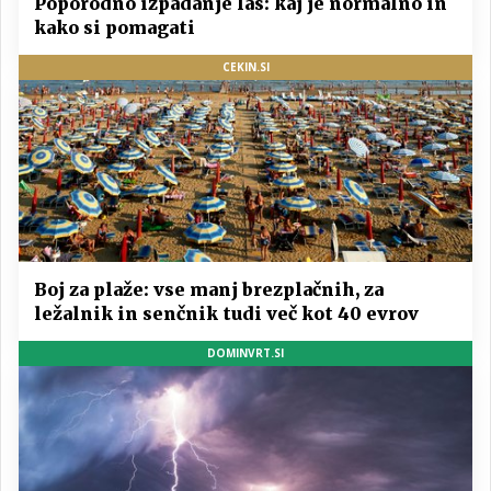
Poporodno izpadanje las: kaj je normalno in
kako si pomagati
CEKIN.SI
Boj za plaže: vse manj brezplačnih, za
ležalnik in senčnik tudi več kot 40 evrov
DOMINVRT.SI