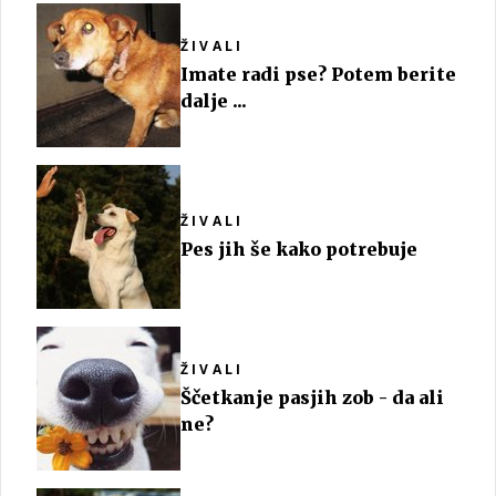
ŽIVALI
Imate radi pse? Potem berite
dalje ...
ŽIVALI
Pes jih še kako potrebuje
ŽIVALI
Ščetkanje pasjih zob - da ali
ne?