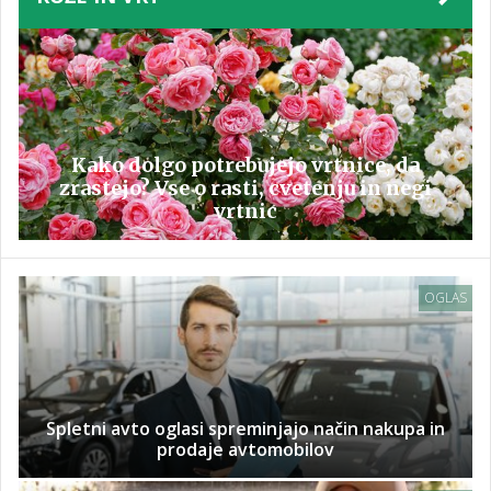
Kako dolgo potrebujejo vrtnice, da
zrastejo? Vse o rasti, cvetenju in negi
vrtnic
OGLAS
Spletni avto oglasi spreminjajo način nakupa in
prodaje avtomobilov