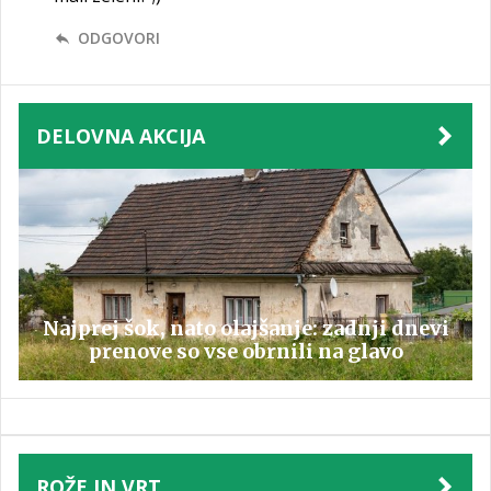
ODGOVORI
DELOVNA AKCIJA
Najprej šok, nato olajšanje: zadnji dnevi
prenove so vse obrnili na glavo
ROŽE IN VRT