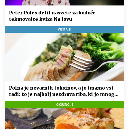
Peter Poles delil nasvete za bodoče
tekmovalce kviza Na lovu
VIZITA.SI
Polna je nevarnih toksinov, a jo imamo vsi
radi: to je najbolj nezdrava riba, ki jo mnogi
redno uživajo
OKUSNO.JE