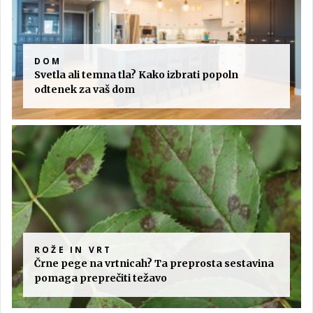
DOM
Svetla ali temna tla? Kako izbrati popoln
odtenek za vaš dom
ROŽE IN VRT
Črne pege na vrtnicah? Ta preprosta sestavina
pomaga preprečiti težavo