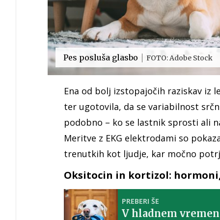
Pes posluša glasbo
FOTO: Adobe Stock
Ena od bolj izstopajočih raziskav iz l
ter ugotovila, da se variabilnost srč
podobno – ko se lastnik sprosti ali 
Meritve z EKG elektrodami so pokazale
trenutkih kot ljudje, kar močno pot
Oksitocin in kortizol: hormoni
PREBERI ŠE
V hladnem vremenu