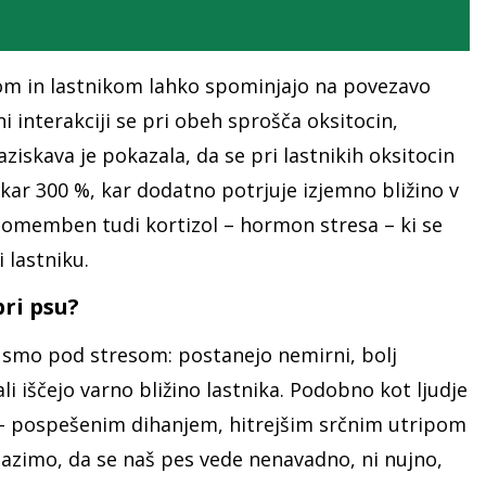
om in lastnikom lahko spominjajo na povezavo
 interakciji se pri obeh sprošča oksitocin,
iskava je pokazala, da se pri lastnikih oksitocin
ar 300 %, kar dodatno potrjuje izjemno bližino v
pomemben tudi kortizol – hormon stresa – ki se
i lastniku.
pri psu?
o smo pod stresom: postanejo nemirni, bolj
li iščejo varno bližino lastnika. Podobno kot ljudje
ki – pospešenim dihanjem, hitrejšim srčnim utripom
pazimo, da se naš pes vede nenavadno, ni nujno,