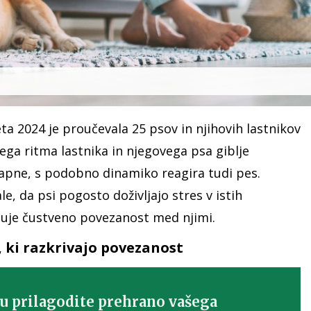
eta 2024 je proučevala 25 psov in njihovih lastnikov
nega ritma lastnika in njegovega psa giblje
napne, s podobno dinamiko reagira tudi pes.
, da psi pogosto doživljajo stres v istih
rjuje čustveno povezanost med njimi.
, ki razkrivajo povezanost
 prilagodite prehrano vašega