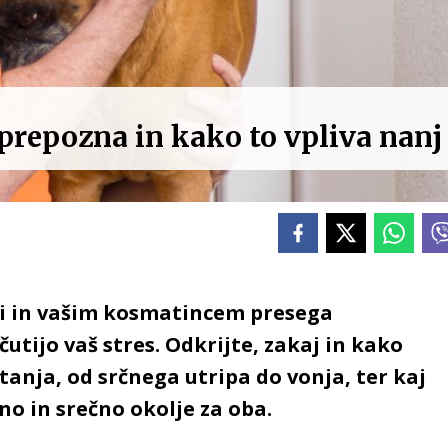
a prepozna in kako to vpliva nanj
i in vašim kosmatincem presega
čutijo vaš stres. Odkrijte, zakaj in kako
anja, od srčnega utripa do vonja, ter kaj
no in srečno okolje za oba.