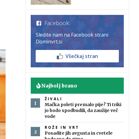
Facebook
Sledite nam na Facebook strani
Dominvrt.si
Všečkaj stran
Najbolj brano
ŽIVALI
Mačka poleti premalo pije? Ti triki
jo bodo spodbudili, da zaužije več
vode
ROŽE IN VRT
Posadite jih avgusta in cvetele