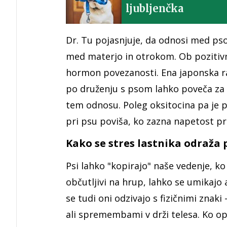
ljubljenčka
Dr. Tu pojasnjuje, da odnosi med ps
med materjo in otrokom. Ob pozitivni
hormon povezanosti. Ena japonska raz
po druženju s psom lahko poveča za k
tem odnosu. Poleg oksitocina pa je 
pri psu poviša, ko zazna napetost pr
Kako se stres lastnika odraža 
Psi lahko "kopirajo" naše vedenje, k
občutljivi na hrup, lahko se umikajo a
se tudi oni odzivajo s fizičnimi zna
ali spremembami v drži telesa. Ko o