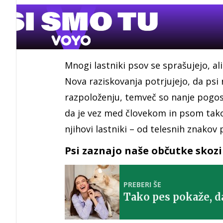
Mnogi lastniki psov se sprašujejo, al
Nova raziskovanja potrjujejo, da ps
razpoloženju, temveč so nanje pogost
da je vez med človekom in psom tako
njihovi lastniki – od telesnih znako
Psi zaznajo naše občutke skozi
PREBERI ŠE
Tako pes pokaže, d