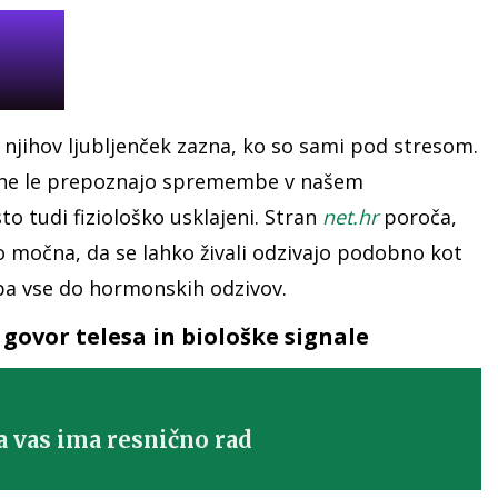
i njihov ljubljenček zazna, ko so sami pod stresom.
i ne le prepoznajo spremembe v našem
o tudi fiziološko usklajeni. Stran
net.hr
poroča,
 močna, da se lahko živali odzivajo podobno kot
v pa vse do hormonskih odzivov.
 govor telesa in biološke signale
a vas ima resnično rad