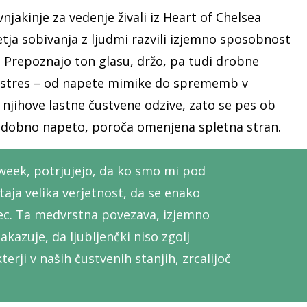
vnjakinje za vedenje živali iz Heart of Chelsea
etja sobivanja z ljudmi razvili izjemno sposobnost
 Prepoznajo ton glasu, držo, pa tudi drobne
o stres – od napete mimike do sprememb v
 njihove lastne čustvene odzive, zato se pes ob
odobno napeto, poroča omenjena spletna stran.
week, potrjujejo, da ko smo mi pod
taja velika verjetnost, da se enako
ec. Ta medvrstna povezava, izjemno
kazuje, da ljubljenčki niso zgolj
erji v naših čustvenih stanjih, zrcalijoč