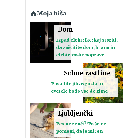
Moja hiša
Dom
Izpad elektrike: kaj storiti,
da zaščitite dom, hrano in
elektronske naprave
Sobne rastline
Posadite jih avgusta in
cvetele bodo vse do zime
Ljubljenčki
Pes ne renči? To še ne
pomeni, da je miren