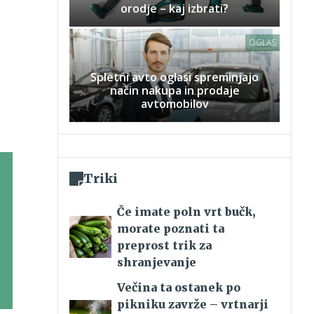
orodje – kaj izbrati?
OGLAS
Spletni avto oglasi spreminjajo
način nakupa in prodaje
avtomobilov
Triki
Če imate poln vrt bučk,
morate poznati ta
preprost trik za
shranjevanje
Večina ta ostanek po
pikniku zavrže – vrtnarji