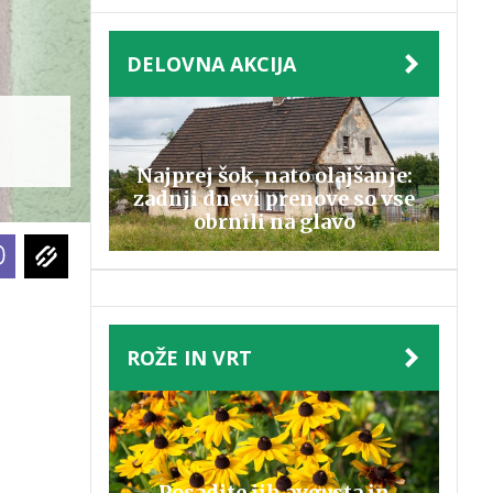
DELOVNA AKCIJA
Najprej šok, nato olajšanje:
zadnji dnevi prenove so vse
obrnili na glavo
ROŽE IN VRT
Posadite jih avgusta in