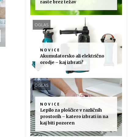
raste brez težav
OGLAS
NOVICE
Akumulatorsko ali električno
orodje – kaj izbrati?
OGLAS
NOVICE
Lepilo za ploščice v različnih
prostorih – katero izbrati in na
kaj biti pozoren