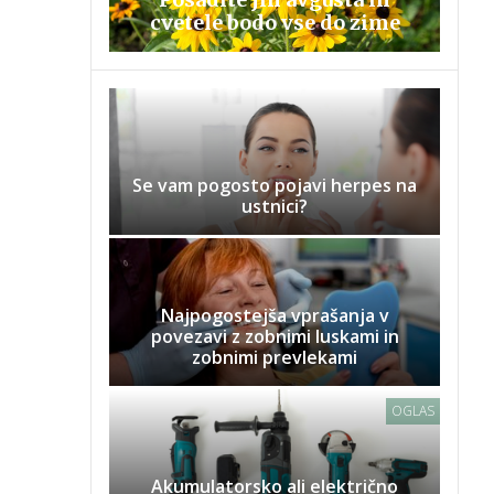
cvetele bodo vse do zime
Se vam pogosto pojavi herpes na
ustnici?
Najpogostejša vprašanja v
povezavi z zobnimi luskami in
zobnimi prevlekami
OGLAS
Akumulatorsko ali električno