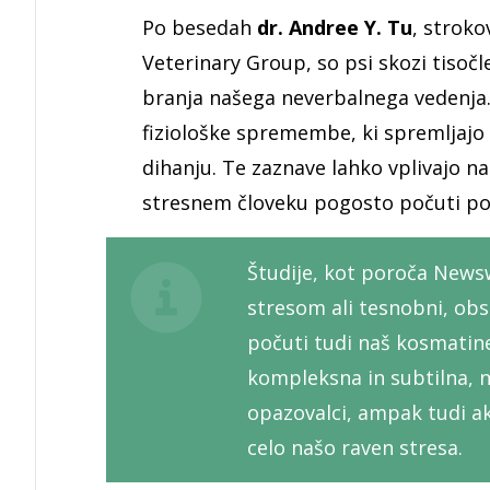
Po besedah
dr. Andree Y. Tu
, stroko
Veterinary Group, so psi skozi tisočl
branja našega neverbalnega vedenja.
fiziološke spremembe, ki spremljaj
dihanju. Te zaznave lahko vplivajo na
stresnem človeku pogosto počuti p
Študije, kot poroča News
stresom ali tesnobni, obs
počuti tudi naš kosmatin
kompleksna in subtilna, na
opazovalci, ampak tudi akt
celo našo raven stresa.