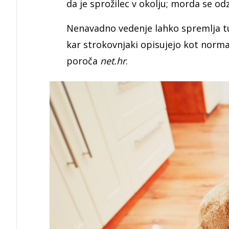
da je sprožilec v okolju; morda se od
Nenavadno vedenje lahko spremlja tudi
kar strokovnjaki opisujejo kot nor
poroča
net.hr
.