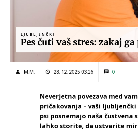
LJUBLJENČKI
Pes čuti vaš stres: zakaj g
M.M.
28. 12. 2025 03.26
0
Neverjetna povezava med vam
pričakovanja – vaši ljubljenčki 
psi posnemajo naša čustvena st
lahko storite, da ustvarite mir