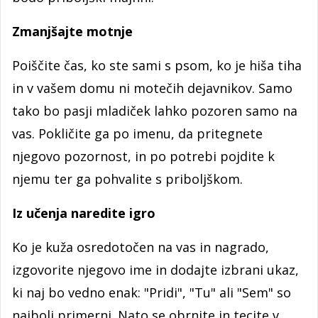
Zmanjšajte motnje
Poiščite čas, ko ste sami s psom, ko je hiša tiha
in v vašem domu ni motečih dejavnikov. Samo
tako bo pasji mladiček lahko pozoren samo na
vas. Pokličite ga po imenu, da pritegnete
njegovo pozornost, in po potrebi pojdite k
njemu ter ga pohvalite s priboljškom.
Iz učenja naredite igro
Ko je kuža osredotočen na vas in nagrado,
izgovorite njegovo ime in dodajte izbrani ukaz,
ki naj bo vedno enak: "Pridi", "Tu" ali "Sem" so
najbolj primerni. Nato se obrnite in tecite v