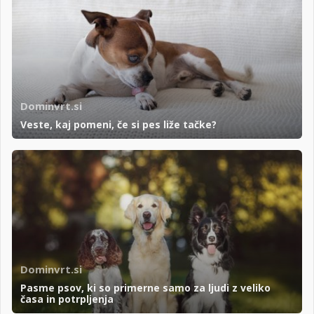
Dominvrt.si
Veste, kaj pomeni, če si pes liže tačke?
Dominvrt.si
Pasme psov, ki so primerne samo za ljudi z veliko
časa in potrpljenja