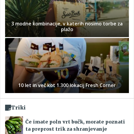
3 modne kombinacije, v katerih nosimo torbe za
plažo
10 let in več kot 1.300 lokacij Fresh Corner
Triki
Če imate poln vrt bučk, morate poznati
ta preprost trik za shranjevanje