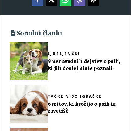
Sorodni članki
LJUBLJENČKI
9 nenavadnih dejstev o psih,
ki jih doslej niste poznali
TAČKE NISO IGRAČKE
6 mitov, ki krožijo o psih iz
zavetišč