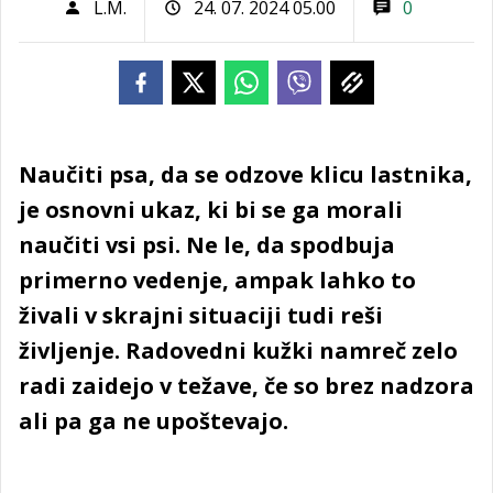
L.M.
24. 07. 2024 05.00
0
Naučiti psa, da se odzove klicu lastnika,
je osnovni ukaz, ki bi se ga morali
naučiti vsi psi. Ne le, da spodbuja
primerno vedenje, ampak lahko to
živali v skrajni situaciji tudi reši
življenje. Radovedni kužki namreč zelo
radi zaidejo v težave, če so brez nadzora
ali pa ga ne upoštevajo.