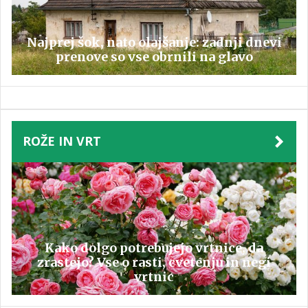
Najprej šok, nato olajšanje: zadnji dnevi
prenove so vse obrnili na glavo
ROŽE IN VRT
Kako dolgo potrebujejo vrtnice, da
zrastejo? Vse o rasti, cvetenju in negi
vrtnic