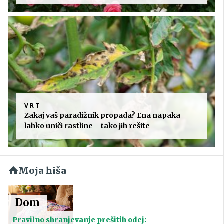
VRT
Zakaj vaš paradižnik propada? Ena napaka
lahko uniči rastline – tako jih rešite
Moja hiša
Dom
Pravilno shranjevanje prešitih odej: