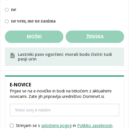
ne
ne vem, me ne zanima
MOŠKI
ŽENSKA
Lastniki psov ogorčeni: morali bodo čistiti tudi
pasji urin
E-NOVICE
Prijavi se na e-novičke in bodi na tekočem z aktualnimi
novicami. Zate jih pripravlja uredništvo Dominvrt.si.
Strinjam se s
splošnimi pogoji
in
Politiko zasebnosti
.