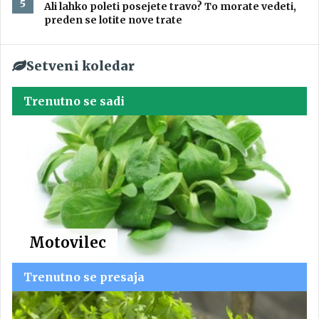
Ali lahko poleti posejete travo? To morate vedeti,
preden se lotite nove trate
Setveni koledar
Trenutno se sadi
Motovilec
Trenutno se presaja