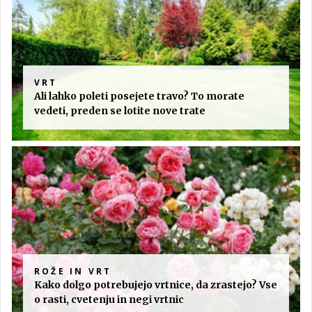
VRT
Ali lahko poleti posejete travo? To morate
vedeti, preden se lotite nove trate
ROŽE IN VRT
Kako dolgo potrebujejo vrtnice, da zrastejo? Vse
o rasti, cvetenju in negi vrtnic