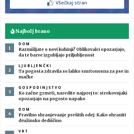
Všečkaj stran
Najbolj brano
DOM
Razmišljate o novi kuhinji? Oblikovalci opozarjajo,
da te barve izgubljajo priljubljenost
LJUBLJENČKI
Ta pogosta zdravila so lahko smrtonosna za pse in
mačke
GOSPODINJSTVO
Ko začne grmeti, naredite najprej to: strokovnjaki
opozarjajo na pogosto napako
DOM
Pravilno shranjevanje prešitih odej: Kako ohraniti
družinsko dediščino
VRT