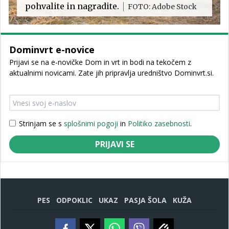
pohvalite in nagradite.
FOTO: Adobe Stock
Dominvrt e-novice
Prijavi se na e-novičke Dom in vrt in bodi na tekočem z
aktualnimi novicami. Zate jih pripravlja uredništvo Dominvrt.si.
Strinjam se s
splošnimi pogoji
in
Politiko zasebnosti
.
PRIJAVI SE
PES
ODPOKLIC
UKAZ
PASJA ŠOLA
KUŽA