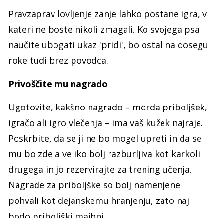
Pravzaprav lovljenje zanje lahko postane igra, v
kateri ne boste nikoli zmagali. Ko svojega psa
naučite ubogati ukaz 'pridi', bo ostal na dosegu
roke tudi brez povodca.
Privoščite mu nagrado
Ugotovite, kakšno nagrado – morda priboljšek,
igračo ali igro vlečenja – ima vaš kužek najraje.
Poskrbite, da se ji ne bo mogel upreti in da se
mu bo zdela veliko bolj razburljiva kot karkoli
drugega in jo rezervirajte za trening učenja.
Nagrade za priboljške so bolj namenjene
pohvali kot dejanskemu hranjenju, zato naj
bodo priboljški majhni.