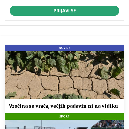
PRIJAVI SE
NOVICE
Vročina se vrača, večjih padavin ni na vidiku
ŠPORT