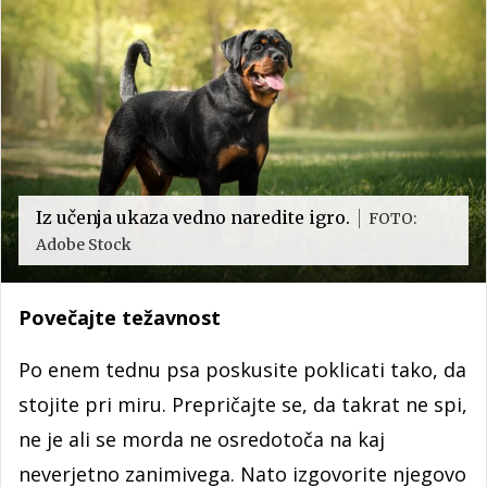
Iz učenja ukaza vedno naredite igro.
FOTO:
Adobe Stock
Povečajte težavnost
Po enem tednu psa poskusite poklicati tako, da
stojite pri miru. Prepričajte se, da takrat ne spi,
ne je ali se morda ne osredotoča na kaj
neverjetno zanimivega. Nato izgovorite njegovo