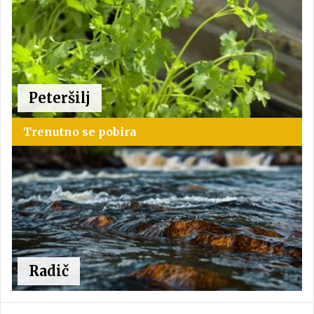
Peteršilj
Trenutno se pobira
Radič