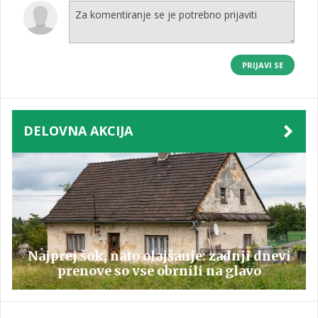
PRIJAVI SE
DELOVNA AKCIJA
Najprej šok, nato olajšanje: zadnji dnevi
prenove so vse obrnili na glavo