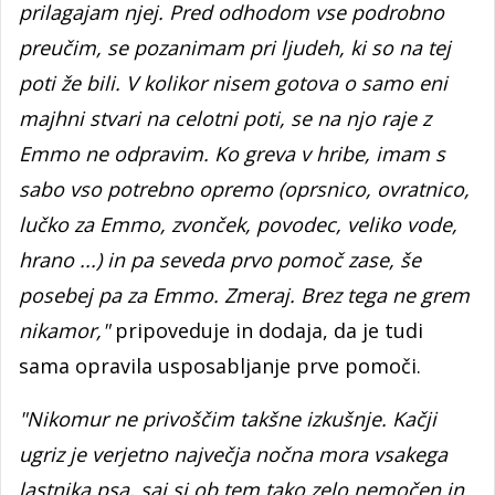
prilagajam njej. Pred odhodom vse podrobno
preučim, se pozanimam pri ljudeh, ki so na tej
poti že bili. V kolikor nisem gotova o samo eni
majhni stvari na celotni poti, se na njo raje z
Emmo ne odpravim. Ko greva v hribe, imam s
sabo vso potrebno opremo (oprsnico, ovratnico,
lučko za Emmo, zvonček, povodec, veliko vode,
hrano ...) in pa seveda prvo pomoč zase, še
posebej pa za Emmo. Zmeraj. Brez tega ne grem
nikamor,"
pripoveduje in dodaja, da je tudi
sama opravila usposabljanje prve pomoči.
"Nikomur ne privoščim takšne izkušnje. Kačji
ugriz je verjetno največja nočna mora vsakega
lastnika psa, saj si ob tem tako zelo nemočen in