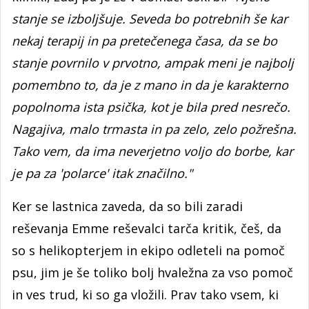
stanje se izboljšuje. Seveda bo potrebnih še kar
nekaj terapij in pa pretečenega časa, da se bo
stanje povrnilo v prvotno, ampak meni je najbolj
pomembno to, da je z mano in da je karakterno
popolnoma ista psička, kot je bila pred nesrečo.
Nagajiva, malo trmasta in pa zelo, zelo požrešna.
Tako vem, da ima neverjetno voljo do borbe, kar
je pa za 'polarce' itak značilno."
Ker se lastnica zaveda, da so bili zaradi
reševanja Emme reševalci tarča kritik, češ, da
so s helikopterjem in ekipo odleteli na pomoč
psu, jim je še toliko bolj hvaležna za vso pomoč
in ves trud, ki so ga vložili. Prav tako vsem, ki