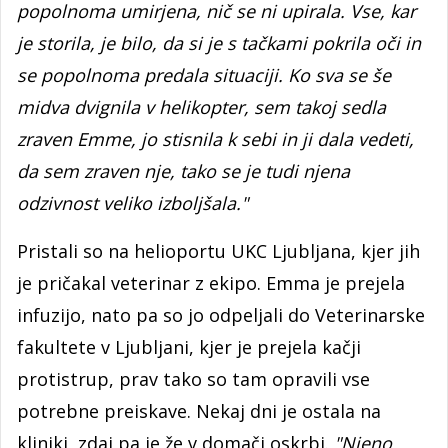
popolnoma umirjena, nič se ni upirala. Vse, kar
je storila, je bilo, da si je s tačkami pokrila oči in
se popolnoma predala situaciji. Ko sva se še
midva dvignila v helikopter, sem takoj sedla
zraven Emme, jo stisnila k sebi in ji dala vedeti,
da sem zraven nje, tako se je tudi njena
odzivnost veliko izboljšala."
Pristali so na helioportu UKC Ljubljana, kjer jih
je pričakal veterinar z ekipo. Emma je prejela
infuzijo, nato pa so jo odpeljali do Veterinarske
fakultete v Ljubljani, kjer je prejela kačji
protistrup, prav tako so tam opravili vse
potrebne preiskave. Nekaj dni je ostala na
kliniki, zdaj pa je že v domači oskrbi.
"Njeno