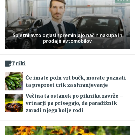
Spletni avto oglasi spreminjajo način nakupa in
prodaje avtomobilov
Triki
Če imate poln vrt bučk, morate poznati
ta preprost trik za shranjevanje
Večina ta ostanek po pikniku zavrže –
vrtnarji pa prisegajo, da paradižnik
zaradi njega bolje rodi