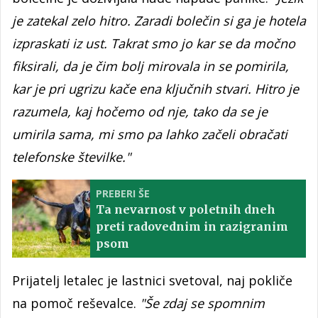
je zatekal zelo hitro. Zaradi bolečin si ga je hotela
izpraskati iz ust. Takrat smo jo kar se da močno
fiksirali, da je čim bolj mirovala in se pomirila,
kar je pri ugrizu kače ena ključnih stvari. Hitro je
razumela, kaj hočemo od nje, tako da se je
umirila sama, mi smo pa lahko začeli obračati
telefonske številke."
PREBERI ŠE
Ta nevarnost v poletnih dneh
preti radovednim in razigranim
psom
Prijatelj letalec je lastnici svetoval, naj pokliče
na pomoč reševalce.
"Še zdaj se spomnim