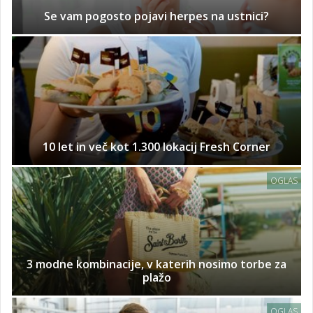
Se vam pogosto pojavi herpes na ustnici?
10 let in več kot 1.300 lokacij Fresh Corner
OGLAS
3 modne kombinacije, v katerih nosimo torbe za
plažo
OGLAS