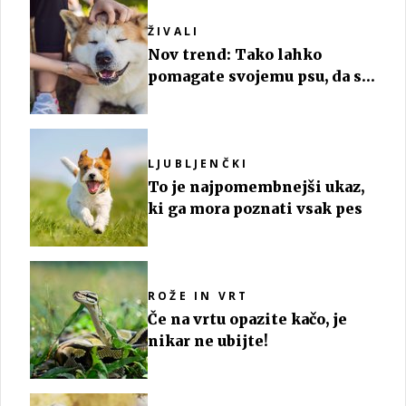
ŽIVALI
Nov trend: Tako lahko
pomagate svojemu psu, da se
ohladi
LJUBLJENČKI
To je najpomembnejši ukaz,
ki ga mora poznati vsak pes
ROŽE IN VRT
Če na vrtu opazite kačo, je
nikar ne ubijte!