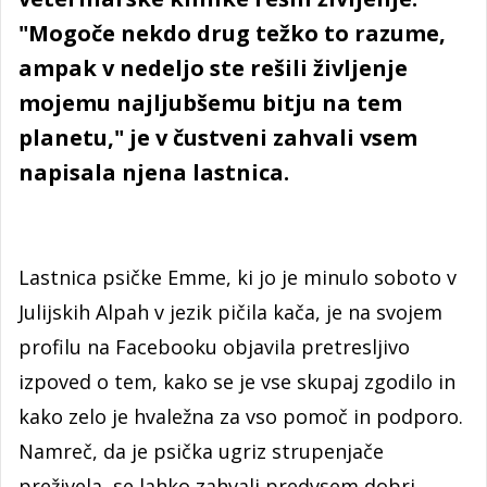
"Mogoče nekdo drug težko to razume,
ampak v nedeljo ste rešili življenje
mojemu najljubšemu bitju na tem
planetu," je v čustveni zahvali vsem
napisala njena lastnica.
Lastnica psičke Emme, ki jo je minulo soboto v
Julijskih Alpah v jezik pičila kača, je na svojem
profilu na Facebooku objavila pretresljivo
izpoved o tem, kako se je vse skupaj zgodilo in
kako zelo je hvaležna za vso pomoč in podporo.
Namreč, da je psička ugriz strupenjače
preživela, se lahko zahvali predvsem dobri