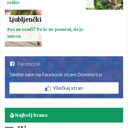
rešite
Ljubljenčki
Pes ne renči? To še ne pomeni, da je
miren
Facebook
Sledite nam na Facebook strani Dominvrt.si
Všečkaj stran
Najbolj brano
VRT