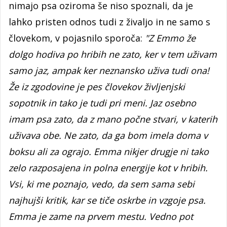
nimajo psa oziroma še niso spoznali, da je
lahko pristen odnos tudi z živaljo in ne samo s
človekom, v pojasnilo sporoča:
"Z Emmo že
dolgo hodiva po hribih ne zato, ker v tem uživam
samo jaz, ampak ker neznansko uživa tudi ona!
Že iz zgodovine je pes človekov življenjski
sopotnik in tako je tudi pri meni. Jaz osebno
imam psa zato, da z mano počne stvari, v katerih
uživava obe. Ne zato, da ga bom imela doma v
boksu ali za ograjo. Emma nikjer drugje ni tako
zelo razposajena in polna energije kot v hribih.
Vsi, ki me poznajo, vedo, da sem sama sebi
najhujši kritik, kar se tiče oskrbe in vzgoje psa.
Emma je zame na prvem mestu. Vedno pot