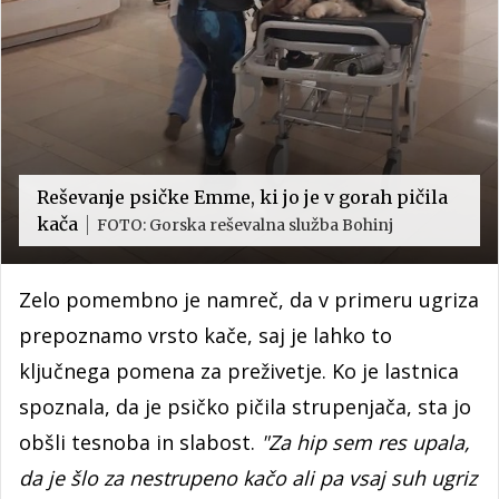
Reševanje psičke Emme, ki jo je v gorah pičila
kača
FOTO: Gorska reševalna služba Bohinj
Zelo pomembno je namreč, da v primeru ugriza
prepoznamo vrsto kače, saj je lahko to
ključnega pomena za preživetje. Ko je lastnica
spoznala, da je psičko pičila strupenjača, sta jo
obšli tesnoba in slabost.
"Za hip sem res upala,
da je šlo za nestrupeno kačo ali pa vsaj suh ugriz