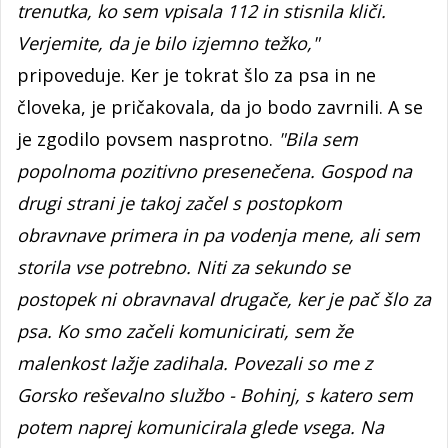
trenutka, ko sem vpisala 112 in stisnila kliči.
Verjemite, da je bilo izjemno težko,"
pripoveduje. Ker je tokrat šlo za psa in ne
človeka, je pričakovala, da jo bodo zavrnili. A se
je zgodilo povsem nasprotno.
"Bila sem
popolnoma pozitivno presenečena. Gospod na
drugi strani je takoj začel s postopkom
obravnave primera in pa vodenja mene, ali sem
storila vse potrebno. Niti za sekundo se
postopek ni obravnaval drugače, ker je pač šlo za
psa. Ko smo začeli komunicirati, sem že
malenkost lažje zadihala. Povezali so me z
Gorsko reševalno službo - Bohinj, s katero sem
potem naprej komunicirala glede vsega. Na