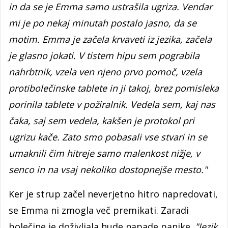
in da se je Emma samo ustrašila ugriza. Vendar
mi je po nekaj minutah postalo jasno, da se
motim. Emma je začela krvaveti iz jezika, začela
je glasno jokati. V tistem hipu sem pograbila
nahrbtnik, vzela ven njeno prvo pomoč, vzela
protibolečinske tablete in ji takoj, brez pomisleka
porinila tablete v požiralnik. Vedela sem, kaj nas
čaka, saj sem vedela, kakšen je protokol pri
ugrizu kače. Zato smo pobasali vse stvari in se
umaknili čim hitreje samo malenkost nižje, v
senco in na vsaj nekoliko dostopnejše mesto."
Ker je strup začel neverjetno hitro napredovati,
se Emma ni zmogla več premikati. Zaradi
bolečine je doživljala hude napade panike.
"Jezik