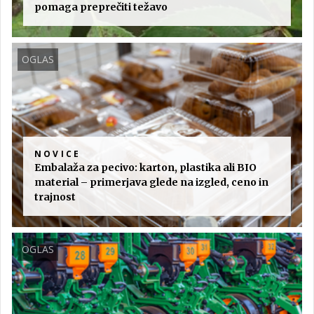
pomaga preprečiti težavo
OGLAS
NOVICE
Embalaža za pecivo: karton, plastika ali BIO
material – primerjava glede na izgled, ceno in
trajnost
OGLAS