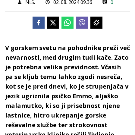
Ni.Š.
02. 08. 2024 09.36
0
V gorskem svetu na pohodnike preži več
nevarnosti, med drugim tudi kače. Zato
je potrebna velika previdnost. Včasih
pa se kljub temu lahko zgodi nesreča,
kot se je pred dnevi, ko je strupenjača v
jezik ugriznila psičko Emmo, aljaško
malamutko, ki so ji prisebnost njene
lastnice, hitro ukrepanje gorske
reševalne službe ter strokovnost
veterinarske klinike rešili življenje.