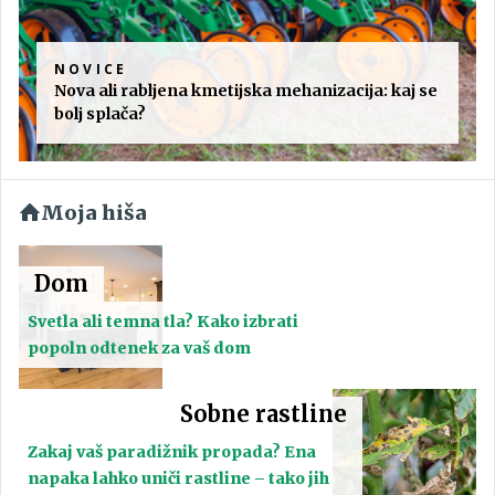
NOVICE
Nova ali rabljena kmetijska mehanizacija: kaj se
bolj splača?
Moja hiša
Dom
Svetla ali temna tla? Kako izbrati
popoln odtenek za vaš dom
Sobne rastline
Zakaj vaš paradižnik propada? Ena
napaka lahko uniči rastline – tako jih