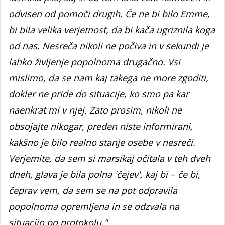
odvisen od pomoči drugih. Če ne bi bilo Emme,
bi bila velika verjetnost, da bi kača ugriznila koga
od nas. Nesreča nikoli ne počiva in v sekundi je
lahko življenje popolnoma drugačno. Vsi
mislimo, da se nam kaj takega ne more zgoditi,
dokler ne pride do situacije, ko smo pa kar
naenkrat mi v njej. Zato prosim, nikoli ne
obsojajte nikogar, preden niste informirani,
kakšno je bilo realno stanje osebe v nesreči.
Verjemite, da sem si marsikaj očitala v teh dveh
dneh, glava je bila polna 'čejev', kaj bi
–
če bi,
čeprav vem, da sem se na pot odpravila
popolnoma opremljena in se odzvala na
situacijo po protokolu."