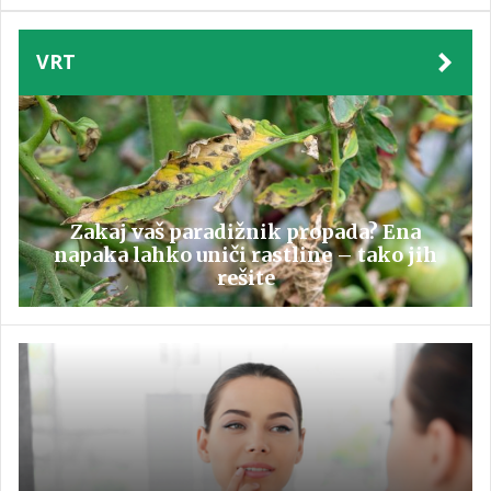
VRT
Zakaj vaš paradižnik propada? Ena
napaka lahko uniči rastline – tako jih
rešite