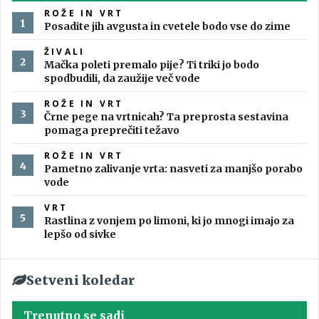
ROŽE IN VRT
Posadite jih avgusta in cvetele bodo vse do zime
ŽIVALI
Mačka poleti premalo pije? Ti triki jo bodo
spodbudili, da zaužije več vode
ROŽE IN VRT
Črne pege na vrtnicah? Ta preprosta sestavina
pomaga preprečiti težavo
ROŽE IN VRT
Pametno zalivanje vrta: nasveti za manjšo porabo
vode
VRT
Rastlina z vonjem po limoni, ki jo mnogi imajo za
lepšo od sivke
Setveni koledar
Trenutno se sadi