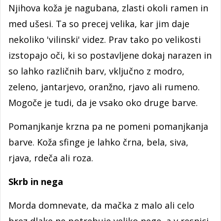
Njihova koža je nagubana, zlasti okoli ramen in
med ušesi. Ta so precej velika, kar jim daje
nekoliko 'vilinski' videz. Prav tako po velikosti
izstopajo oči, ki so postavljene dokaj narazen in
so lahko različnih barv, vključno z modro,
zeleno, jantarjevo, oranžno, rjavo ali rumeno.
Mogoče je tudi, da je vsako oko druge barve.
Pomanjkanje krzna pa ne pomeni pomanjkanja
barve. Koža sfinge je lahko črna, bela, siva,
rjava, rdeča ali roza.
Skrb in nega
Morda domnevate, da mačka z malo ali celo
brez dlake ne potrebuje veliko nege, a v resnici