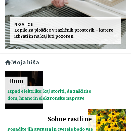
NOVICE
Lepilo za ploščice v različnih prostorih – katero
izbrati in na kaj biti pozoren
Moja hiša
Dom
Izpad elektrike: kaj storiti, da zaščitite
dom, hrano in elektronske naprave
Sobne rastline
Posadite jih avgusta in cvetele bodo vse