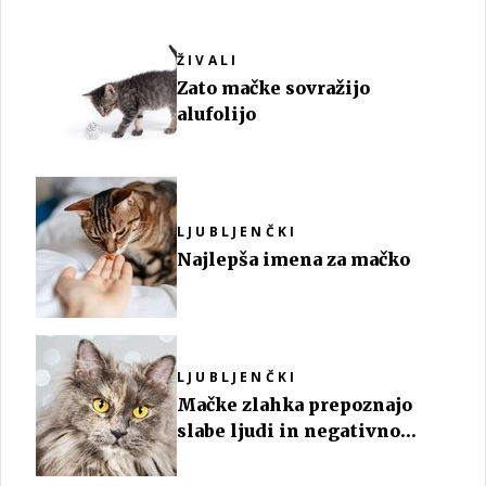
ŽIVALI
Zato mačke sovražijo
alufolijo
LJUBLJENČKI
Najlepša imena za mačko
LJUBLJENČKI
Mačke zlahka prepoznajo
slabe ljudi in negativno
energijo