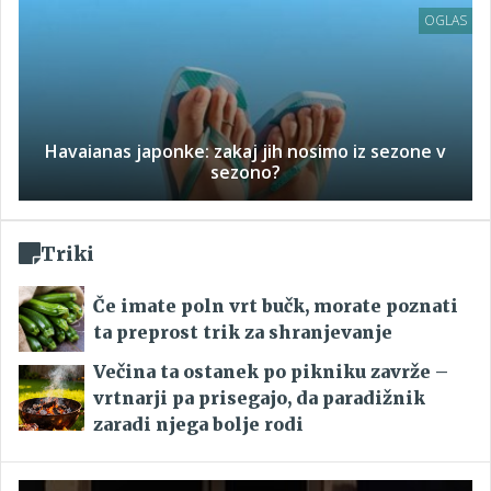
OGLAS
Havaianas japonke: zakaj jih nosimo iz sezone v
sezono?
Triki
Če imate poln vrt bučk, morate poznati
ta preprost trik za shranjevanje
Večina ta ostanek po pikniku zavrže –
vrtnarji pa prisegajo, da paradižnik
zaradi njega bolje rodi