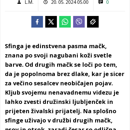
L.M.
20. 05. 2024 05.00
0
Sfinga je edinstvena pasma mačk,
znana po svoji nagubani koži svetle
barve. Od drugih mačk se loči po tem,
da je popolnoma brez dlake, kar je sicer
za večino sesalcev neobičajen pojav.
Kljub svojemu nenavadnemu videzu je
lahko zvesti družinski ljubljenček in
prijeten živalski prijatelj. Na splošno
sfinge uživajo v družbi drugih mačk,
psov in otrok, zaradi česar so odlična