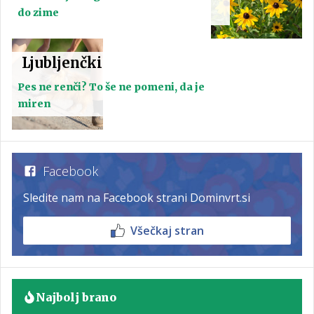
do zime
Ljubljenčki
Pes ne renči? To še ne pomeni, da je
miren
Facebook
Sledite nam na Facebook strani Dominvrt.si
Všečkaj stran
Najbolj brano