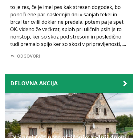
to je res, če je imel pes kak stresen dogodek, bo
ponoči ene par naslednjih dni v sanjah tekel in
brcal ter cvilil dokler ne predela, potem pa je spet
OK. videno že većkrat, sploh pri uličnih psih je to
nonstop, ker so skoz pod stresom in posledično
tudi premalo spijo ker so skozi v pripravljenosti, ....
ODGOVORI
DELOVNA AKCIJA
Najprej šok, nato olajšanje: zadnji dnevi