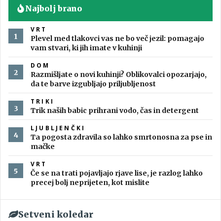
Najbolj brano
VRT
Plevel med tlakovci vas ne bo več jezil: pomagajo
vam stvari, ki jih imate v kuhinji
DOM
Razmišljate o novi kuhinji? Oblikovalci opozarjajo,
da te barve izgubljajo priljubljenost
TRIKI
Trik naših babic prihrani vodo, čas in detergent
LJUBLJENČKI
Ta pogosta zdravila so lahko smrtonosna za pse in
mačke
VRT
Če se na trati pojavljajo rjave lise, je razlog lahko
precej bolj neprijeten, kot mislite
Setveni koledar