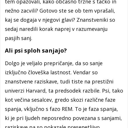
tem opazovali, kako občasno trzne s tačko in
nežno zacvili? Gotovo ste se ob tem vprašali,
kaj se dogaja v njegovi glavi? Znanstveniki so
sedaj naredili korak naprej v razumevanju
pasjih sanj.
Ali psi sploh sanjajo?
Dolgo je veljalo prepričanje, da so sanje
izključno človeška lastnost. Vendar so
znanstvene raziskave, tudi tiste na prestižni
univerzi Harvard, ta predsodek razbile. Psi, tako
kot večina sesalcev, gredo skozi različne faze
spanja, vključno s fazo REM. To je faza spanja,
ki je pri ljudeh neposredno povezana s sanjami,
raziskave pa so pokazale presenetljivo