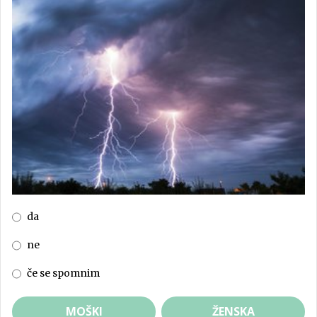
da
ne
če se spomnim
MOŠKI
ŽENSKA