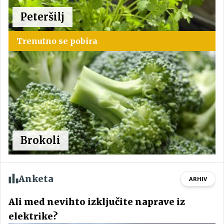
Peteršilj
Trenutno se pobira
Brokoli
Anketa
ARHIV
Ali med nevihto izključite naprave iz
elektrike?