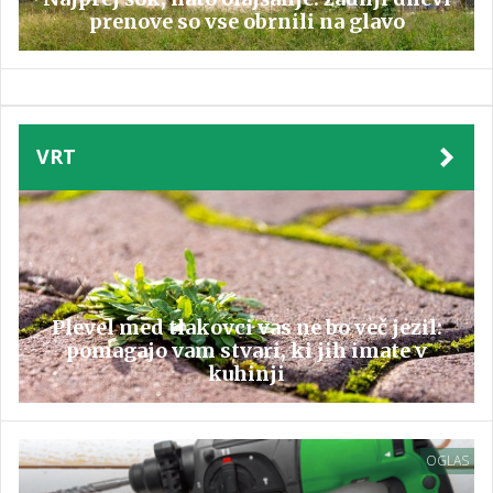
prenove so vse obrnili na glavo
VRT
Plevel med tlakovci vas ne bo več jezil:
pomagajo vam stvari, ki jih imate v
kuhinji
OGLAS