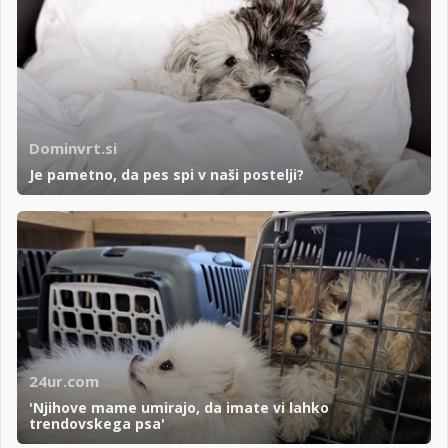
Dominvrt.si
Je pametno, da pes spi v naši postelji?
24ur.com
'Njihove mame umirajo, da imate vi lahko
trendovskega psa'