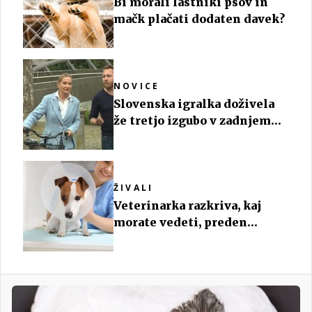
Bi morali lastniki psov in
mačk plačati dodaten davek?
NOVICE
Slovenska igralka doživela
že tretjo izgubo v zadnjem
letu
ŽIVALI
Veterinarka razkriva, kaj
morate vedeti, preden
sterilizirate psa ali mačko