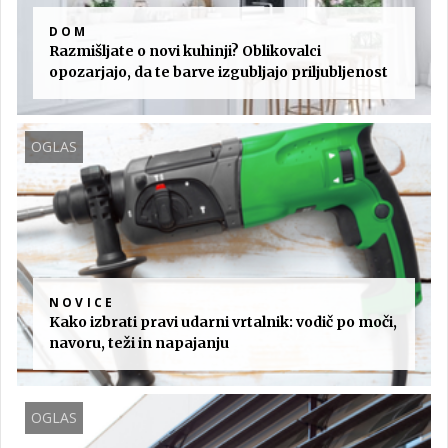
DOM
Razmišljate o novi kuhinji? Oblikovalci
opozarjajo, da te barve izgubljajo priljubljenost
OGLAS
NOVICE
Kako izbrati pravi udarni vrtalnik: vodič po moči,
navoru, teži in napajanju
OGLAS