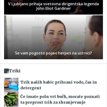
V Ljubljano prihaja svetovna dirigentska legenda
John Eliot Gardiner
Se vam pogosto pojavi herpes na ustnici?
Triki
Trik naših babic prihrani vodo, čas in
detergent
Če imate poln vrt bučk, morate poznati
ta preprost trik za shranjevanje