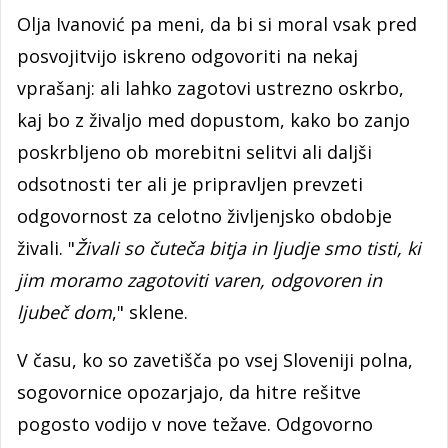
Olja Ivanović pa meni, da bi si moral vsak pred
posvojitvijo iskreno odgovoriti na nekaj
vprašanj: ali lahko zagotovi ustrezno oskrbo,
kaj bo z živaljo med dopustom, kako bo zanjo
poskrbljeno ob morebitni selitvi ali daljši
odsotnosti ter ali je pripravljen prevzeti
odgovornost za celotno življenjsko obdobje
živali. "
Živali so čuteča bitja in ljudje smo tisti, ki
jim moramo zagotoviti varen, odgovoren in
ljubeč dom
," sklene.
V času, ko so zavetišča po vsej Sloveniji polna,
sogovornice opozarjajo, da hitre rešitve
pogosto vodijo v nove težave. Odgovorno