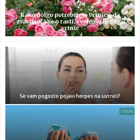
Kako dolgo potrebujejo vrtnice, da
zrastejo? Vse o rasti, cvetenju in negi
vrtnic
Se vam pogosto pojavi herpes na ustnici?
OGLAS