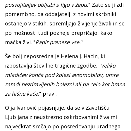
posvojiteljev obljubi s figo v žepu.
" Zato se ji zdi
pomembno, da oddajatelji z novimi skrbniki
ostanejo v stikih, spremljajo življenje živali in se
po možnosti tudi pozneje prepričajo, kako
mačka živi. "
Papir prenese vse.
"
Še bolj neposredna je Helena J. Hacin, ki
izpostavlja številne tragične zgodbe. "
Veliko
mladičev konča pod kolesi avtomobilov, umre
zaradi nezdravljenih bolezni ali pa celo kot hrana
za hišne kače
," pravi.
Olja Ivanović pojasnjuje, da se v Zavetišču
Ljubljana z neustrezno oskrbovanimi živalmi
največkrat srečajo po posredovanju uradnega