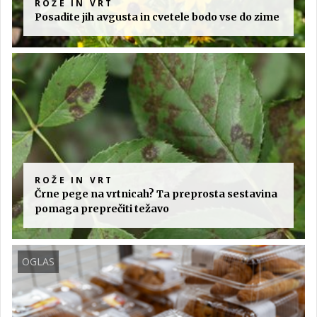
ROŽE IN VRT
Posadite jih avgusta in cvetele bodo vse do zime
ROŽE IN VRT
Črne pege na vrtnicah? Ta preprosta sestavina
pomaga preprečiti težavo
OGLAS