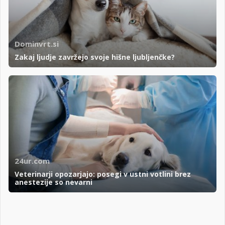
Dominvrt.si
Zakaj ljudje zavržejo svoje hišne ljubljenčke?
24ur.com
Veterinarji opozarjajo: posegi v ustni votlini brez
anestezije so nevarni