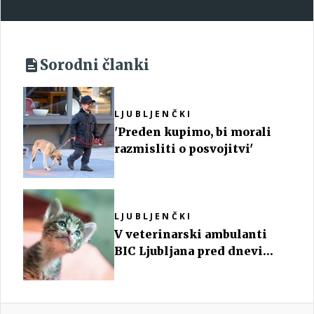
Sorodni članki
LJUBLJENČKI
'Preden kupimo, bi morali
razmisliti o posvojitvi'
LJUBLJENČKI
V veterinarski ambulanti
BIC Ljubljana pred dnevi
opravili prav posebno
operacijo