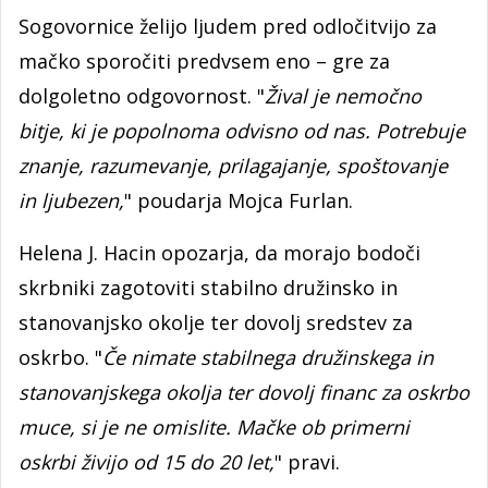
Sogovornice želijo ljudem pred odločitvijo za
mačko sporočiti predvsem eno – gre za
dolgoletno odgovornost. "
Žival je nemočno
bitje, ki je popolnoma odvisno od nas. Potrebuje
znanje, razumevanje, prilagajanje, spoštovanje
in ljubezen,
" poudarja Mojca Furlan.
Helena J. Hacin opozarja, da morajo bodoči
skrbniki zagotoviti stabilno družinsko in
stanovanjsko okolje ter dovolj sredstev za
oskrbo. "
Če nimate stabilnega družinskega in
stanovanjskega okolja ter dovolj financ za oskrbo
muce, si je ne omislite. Mačke ob primerni
oskrbi živijo od 15 do 20 let,
" pravi.