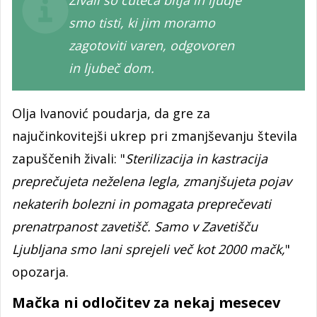
Živali so čuteča bitja in ljudje
smo tisti, ki jim moramo
zagotoviti varen, odgovoren
in ljubeč dom.
Olja Ivanović poudarja, da gre za
najučinkovitejši ukrep pri zmanjševanju števila
zapuščenih živali: "
Sterilizacija in kastracija
preprečujeta neželena legla, zmanjšujeta pojav
nekaterih bolezni in pomagata preprečevati
prenatrpanost zavetišč. Samo v Zavetišču
Ljubljana smo lani sprejeli več kot 2000 mačk,
"
opozarja.
Mačka ni odločitev za nekaj mesecev