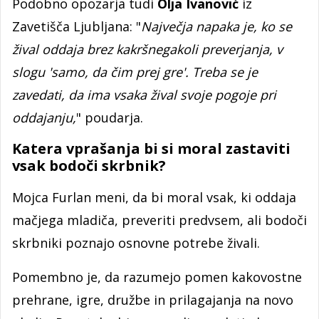
Podobno opozarja tudi
Olja Ivanović
iz
Zavetišča Ljubljana: "
Največja napaka je, ko se
žival oddaja brez kakršnegakoli preverjanja, v
slogu 'samo, da čim prej gre'. Treba se je
zavedati, da ima vsaka žival svoje pogoje pri
oddajanju,
" poudarja.
Katera vprašanja bi si moral zastaviti
vsak bodoči skrbnik?
Mojca Furlan meni, da bi moral vsak, ki oddaja
mačjega mladiča, preveriti predvsem, ali bodoči
skrbniki poznajo osnovne potrebe živali.
Pomembno je, da razumejo pomen kakovostne
prehrane, igre, družbe in prilagajanja na novo