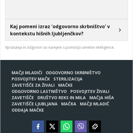
Kaj pomeni izraz 'odgovorno skrbništvo' v
kontekstu hišnih ljubljenčkov?
Vprašanja in odgovori so narejeni s pomočjo umetne inteligence.
MAČJI MLADIČI
ODGOVORNO SKRBNIŠTVO
POSVOJITEV MAČK
STERILIZACIJA
ZAVETIŠČE ZA ŽIVALI
MAČKE
ODGOVORNO LASTNIŠTVO
POSVOJITEV ŽIVALI
ZAVETIŠČE
DRUŠTVO REKS IN MILA
MAČJA HIŠA
ZAVETIŠČE LJUBLJANA
MAČKA
MAČJI MLADIČ
ODDAJA MAČKE