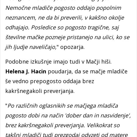
Nemočne mladiče pogosto oddajo popolnim
neznancem, ne da bi preverili, v kakšno okolje
odhajajo. Posledice so pogosto tragične, saj
številne mačke pozneje pristanejo na ulici, ko se
jih ljudje naveličajo,
" opozarja.
Podobne izkušnje imajo tudi v Mačji hiši.
Helena J. Hacin
poudarja, da se mačje mladiče
še vedno prepogosto oddaja brez
kakršnegakoli preverjanja.
"
Po različnih oglasnikih se mačjega mladiča
pogosto dobi na način 'dober dan in nasvidenje',
brez kakršnegakoli preverjanja. Velikokrat so
takšni mladiči tudi prezgodaj odvzeti od matere