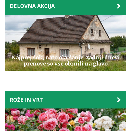
DELOVNA AKCIJA
Najprej šok, nato olajšanje: zadnji dnevi
prenove so vse obrnili na glavo
ROŽE IN VRT