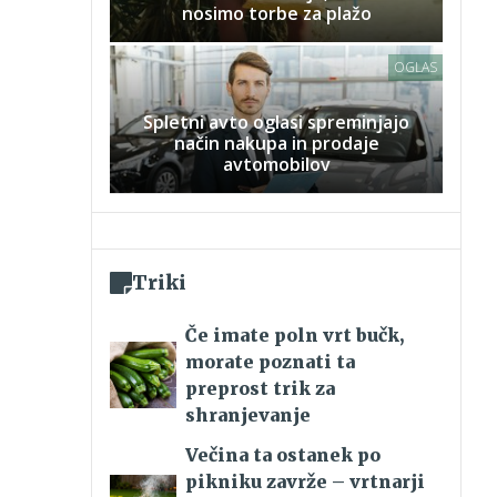
nosimo torbe za plažo
OGLAS
Spletni avto oglasi spreminjajo
način nakupa in prodaje
avtomobilov
Triki
Če imate poln vrt bučk,
morate poznati ta
preprost trik za
shranjevanje
Večina ta ostanek po
pikniku zavrže – vrtnarji