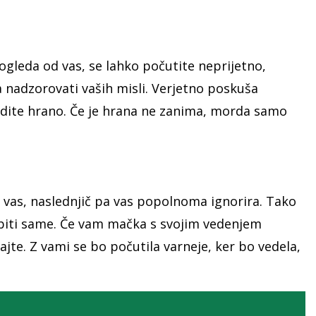
ogleda od vas, se lahko počutite neprijetno,
 nadzorovati vaših misli. Verjetno poskuša
nudite hrano. Če je hrana ne zanima, morda samo
 vas, naslednjič pa vas popolnoma ignorira. Tako
jo biti same. Če vam mačka s svojim vedenjem
ajte. Z vami se bo počutila varneje, ker bo vedela,