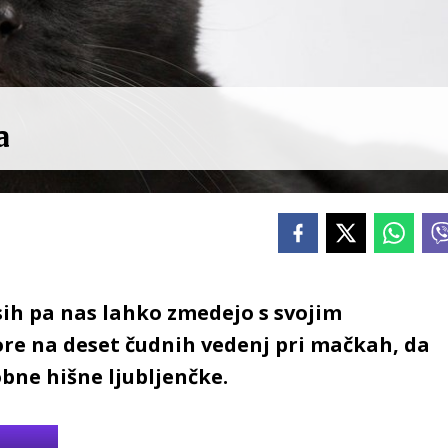
a
sih pa nas lahko zmedejo s svojim
re na deset čudnih vedenj pri mačkah, da
obne hišne ljubljenčke.