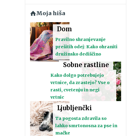
Moja hiša
Dom
Pravilno shranjevanje
prešitih odej: Kako ohraniti
družinsko dediščino
Sobne rastline
Kako dolgo potrebujejo
vrtnice, da zrastejo? Vse o
rasti, cvetenju in negi
vrtnic
Ljubljenčki
Ta pogosta zdravila so
lahko smrtonosna za pse in
mačke