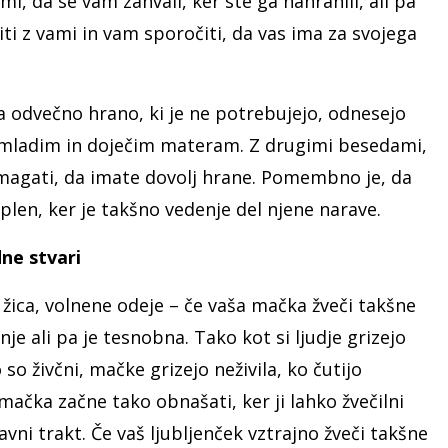
ami, da se vam zahvali, ker ste ga nahranili, ali pa
iti z vami in vam sporočiti, da vas ima za svojega
a odvečno hrano, ki je ne potrebujejo, odnesejo
i mladim in doječim materam. Z drugimi besedami,
agati, da imate dovolj hrane. Pomembno je, da
len, ker je takšno vedenje del njene narave.
dne stvari
ica, volnene odeje – če vaša mačka žveči takšne
ali pa je tesnobna. Tako kot si ljudje grizejo
 so živčni, mačke grizejo neživila, ko čutijo
mačka začne tako obnašati, ker ji lahko žvečilni
ni trakt. Če vaš ljubljenček vztrajno žveči takšne