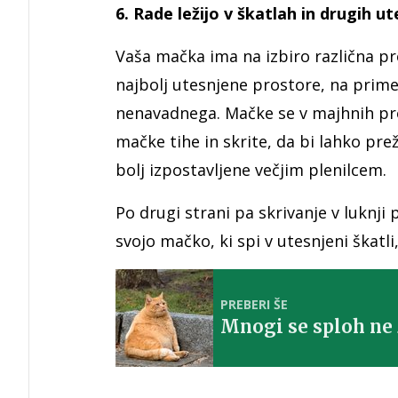
6. Rade ležijo v škatlah in drugih u
Vaša mačka ima na izbiro različna pr
najbolj utesnjene prostore, na primer
nenavadnega. Mačke se v majhnih pros
mačke tihe in skrite, da bi lahko pre
bolj izpostavljene večjim plenilcem.
Po drugi strani pa skrivanje v luknji 
svojo mačko, ki spi v utesnjeni škatli,
PREBERI ŠE
Mnogi se sploh ne 