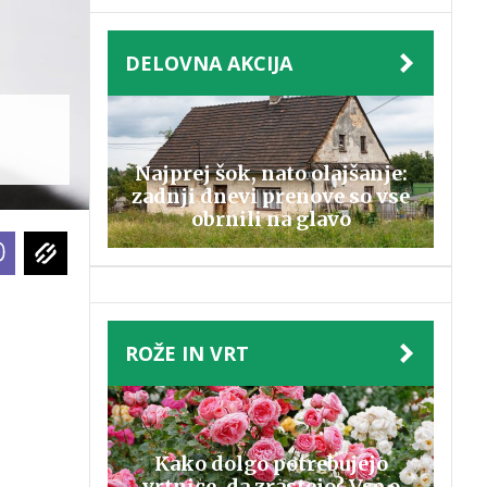
DELOVNA AKCIJA
Najprej šok, nato olajšanje:
zadnji dnevi prenove so vse
obrnili na glavo
ROŽE IN VRT
Kako dolgo potrebujejo
vrtnice, da zrastejo? Vse o