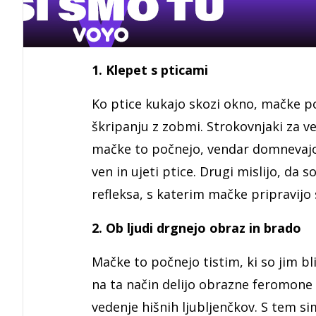
1. Klepet s pticami
Ko ptice kukajo skozi okno, mačke p
škripanju z zobmi. Strokovnjaki za v
mačke to počnejo, vendar domnevajo, 
ven in ujeti ptice. Drugi mislijo, da s
refleksa, s katerim mačke pripravijo 
2. Ob ljudi drgnejo obraz in brado
Mačke to počnejo tistim, ki so jim b
na ta način delijo obrazne feromone z
vedenje hišnih ljubljenčkov. S tem s