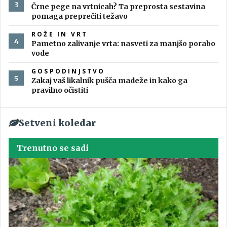
Črne pege na vrtnicah? Ta preprosta sestavina
pomaga preprečiti težavo
ROŽE IN VRT
Pametno zalivanje vrta: nasveti za manjšo porabo
vode
GOSPODINJSTVO
Zakaj vaš likalnik pušča madeže in kako ga
pravilno očistiti
Setveni koledar
Trenutno se sadi