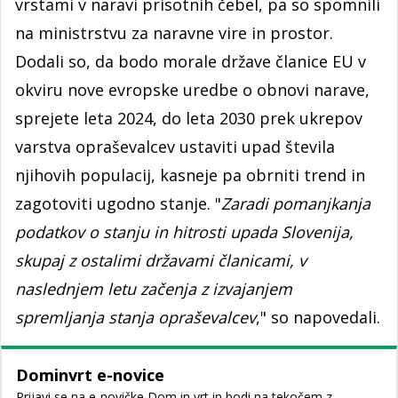
vrstami v naravi prisotnih čebel, pa so spomnili
na ministrstvu za naravne vire in prostor.
Dodali so, da bodo morale države članice EU v
okviru nove evropske uredbe o obnovi narave,
sprejete leta 2024, do leta 2030 prek ukrepov
varstva opraševalcev ustaviti upad števila
njihovih populacij, kasneje pa obrniti trend in
zagotoviti ugodno stanje. "
Zaradi pomanjkanja
podatkov o stanju in hitrosti upada Slovenija,
skupaj z ostalimi državami članicami, v
naslednjem letu začenja z izvajanjem
spremljanja stanja opraševalcev
," so napovedali.
Dominvrt e-novice
Prijavi se na e-novičke Dom in vrt in bodi na tekočem z