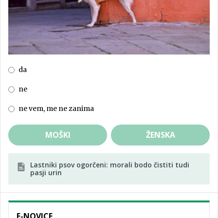
da
ne
ne vem, me ne zanima
MOŠKI
ŽENSKA
Lastniki psov ogorčeni: morali bodo čistiti tudi
pasji urin
E-NOVICE