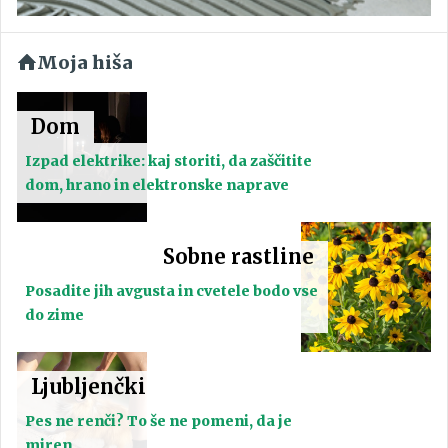
Moja hiša
Dom
Izpad elektrike: kaj storiti, da zaščitite
dom, hrano in elektronske naprave
Sobne rastline
Posadite jih avgusta in cvetele bodo vse
do zime
Ljubljenčki
Pes ne renči? To še ne pomeni, da je
miren