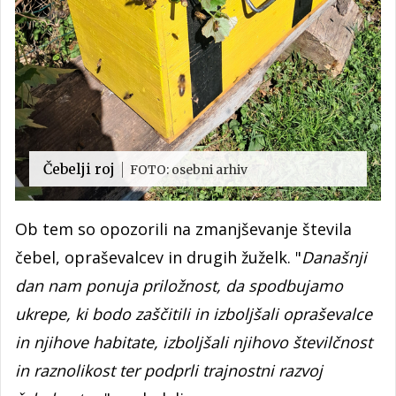
Čebelji roj
FOTO: osebni arhiv
Ob tem so opozorili na zmanjševanje števila
čebel, opraševalcev in drugih žuželk. "
Današnji
dan nam ponuja priložnost, da spodbujamo
ukrepe, ki bodo zaščitili in izboljšali opraševalce
in njihove habitate, izboljšali njihovo številčnost
in raznolikost ter podprli trajnostni razvoj