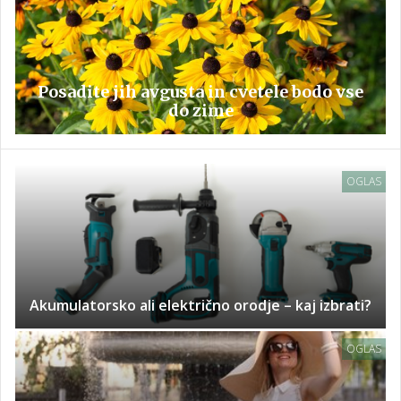
Posadite jih avgusta in cvetele bodo vse
do zime
OGLAS
Akumulatorsko ali električno orodje – kaj izbrati?
OGLAS