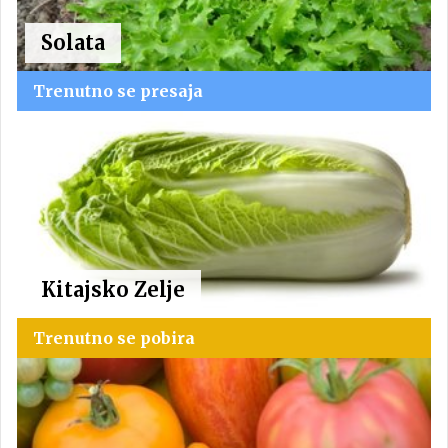
Solata
Trenutno se presaja
Kitajsko Zelje
Trenutno se pobira