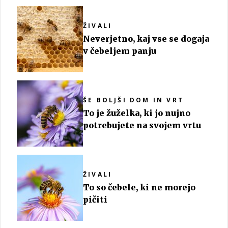
Žirov in okolice
ŽIVALI
Neverjetno, kaj vse se dogaja
v čebeljem panju
ŠE BOLJŠI DOM IN VRT
To je žuželka, ki jo nujno
potrebujete na svojem vrtu
ŽIVALI
To so čebele, ki ne morejo
pičiti