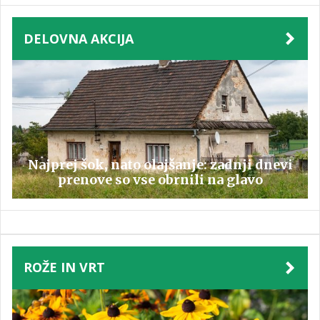
DELOVNA AKCIJA
Najprej šok, nato olajšanje: zadnji dnevi
prenove so vse obrnili na glavo
ROŽE IN VRT