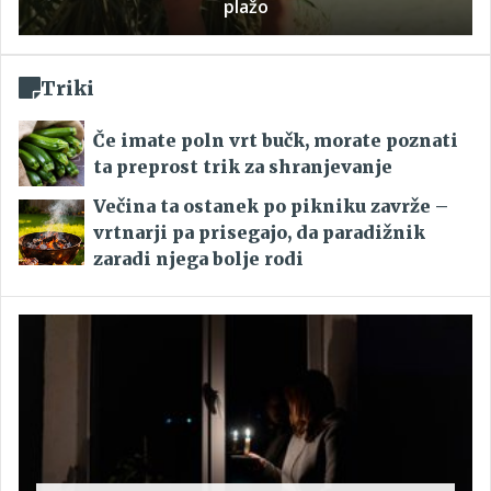
plažo
Triki
Če imate poln vrt bučk, morate poznati
ta preprost trik za shranjevanje
Večina ta ostanek po pikniku zavrže –
vrtnarji pa prisegajo, da paradižnik
zaradi njega bolje rodi