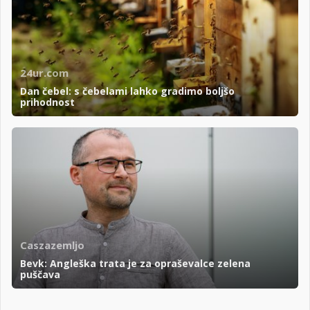
24ur.com
Dan čebel: s čebelami lahko gradimo boljšo
prihodnost
Caszazemljo
Bevk: Angleška trata je za opraševalce zelena
puščava