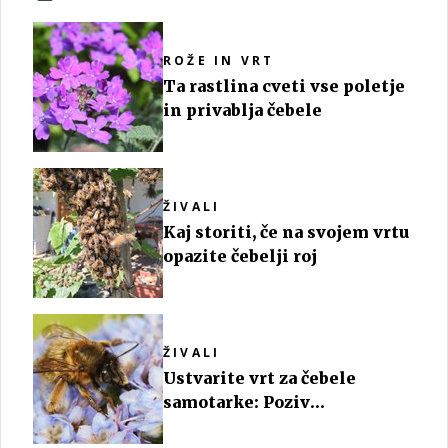
ROŽE IN VRT
Ta rastlina cveti vse poletje
in privablja čebele
ŽIVALI
Kaj storiti, če na svojem vrtu
opazite čebelji roj
ŽIVALI
Ustvarite vrt za čebele
samotarke: Poziv
prebivalcem Škofje Loke,