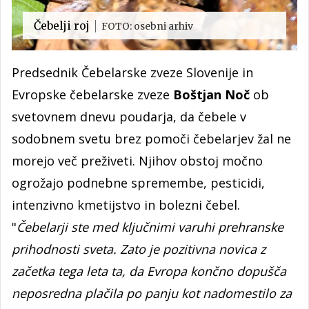
Čebelji roj
FOTO: osebni arhiv
Predsednik Čebelarske zveze Slovenije in
Evropske čebelarske zveze
Boštjan Noč
ob
svetovnem dnevu poudarja, da čebele v
sodobnem svetu brez pomoči čebelarjev žal ne
morejo več preživeti. Njihov obstoj močno
ogrožajo podnebne spremembe, pesticidi,
intenzivno kmetijstvo in bolezni čebel.
"
Čebelarji ste med ključnimi varuhi prehranske
prihodnosti sveta. Zato je pozitivna novica z
začetka tega leta ta, da Evropa končno dopušča
neposredna plačila po panju kot nadomestilo za