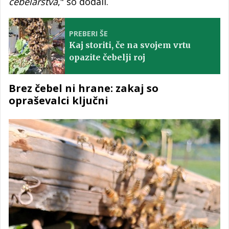
čebelarstva
," so dodali.
PREBERI ŠE
Kaj storiti, če na svojem vrtu
opazite čebelji roj
Brez čebel ni hrane: zakaj so
opraševalci ključni