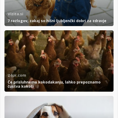
Vizita.si
7 razlogov, zakaj so hišni ljubljenčki dobri za zdravje
24ur.com
Če prisluhnemo kokodakanju, lahko prepoznamo
čustva kokoši