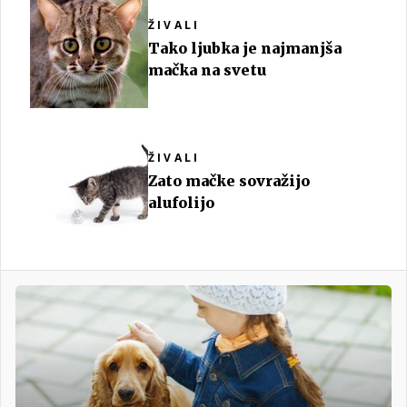
ŽIVALI
Tako ljubka je najmanjša
mačka na svetu
ŽIVALI
Zato mačke sovražijo
alufolijo