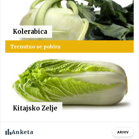
Kolerabica
Trenutno se pobira
Kitajsko Zelje
Anketa
ARHIV