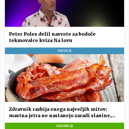
Peter Poles delil nasvete za bodoče
tekmovalce kviza Na lovu
VIZITA.SI
Zdravnik razbija enega največjih mitov:
mastna jetra ne nastanejo zaradi slanine,
temveč zaradi živila, ki ga imamo vsi radi
OKUSNO.JE