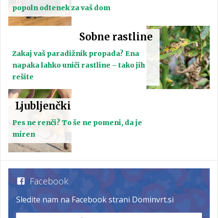
popoln odtenek za vaš dom
Sobne rastline
Zakaj vaš paradižnik propada? Ena
napaka lahko uniči rastline – tako jih
rešite
Ljubljenčki
Pes ne renči? To še ne pomeni, da je
miren
Facebook
Sledite nam na Facebook strani Dominvrt.si