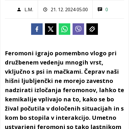
L.M.
21. 12. 2024 05.00
0
Feromoni igrajo pomembno vlogo pri
družbenem vedenju mnogih vrst,
vključno s psi in mačkami. Čeprav naši
hišni ljubljenčki ne morejo zavestno
nadzirati izločanja feromonov, lahko te
kemikalije vplivajo na to, kako se bo
žival počutila v določenih situacijah in s
kom bo stopila v interakcijo. Umetno
ustvarjeni feromoni so tako lastnikom