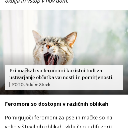
okolja in vstop v nov dom.''
Pri mačkah so feromoni koristni tudi za
ustvarjanje občutka varnosti in pomirjenosti.
FOTO: Adobe Stock
Feromoni so dostopni v različnih oblikah
Pomirjujoči feromoni za pse in mačke so na
voljo v številnih oblikah, vključno z difuzorji,