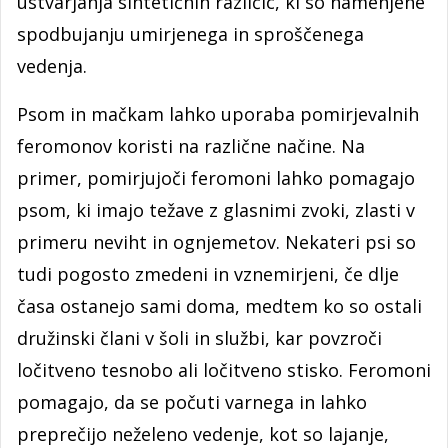
ustvarjanja sintetičnih različic, ki so namenjene
spodbujanju umirjenega in sproščenega
vedenja.
Psom in mačkam lahko uporaba pomirjevalnih
feromonov koristi na različne načine. Na
primer, pomirjujoči feromoni lahko pomagajo
psom, ki imajo težave z glasnimi zvoki, zlasti v
primeru neviht in ognjemetov. Nekateri psi so
tudi pogosto zmedeni in vznemirjeni, če dlje
časa ostanejo sami doma, medtem ko so ostali
družinski člani v šoli in službi, kar povzroči
ločitveno tesnobo ali ločitveno stisko. Feromoni
pomagajo, da se počuti varnega in lahko
preprečijo neželeno vedenje, kot so lajanje,