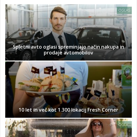
OGLAS
Spletni avto oglasi spreminjajo način nakupa in
prodaje avtomobilov
10 let in več kot 1.300 lokacij Fresh Corner
OGLAS