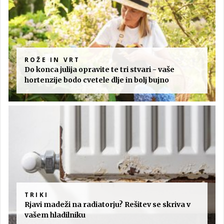
ROŽE IN VRT
Do konca julija opravite te tri stvari - vaše
hortenzije bodo cvetele dlje in bolj bujno
TRIKI
Rjavi madeži na radiatorju? Rešitev se skriva v
vašem hladilniku