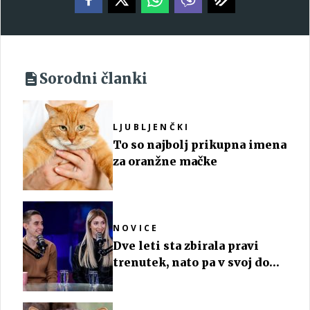
Sorodni članki
LJUBLJENČKI
To so najbolj prikupna imena
za oranžne mačke
NOVICE
Dve leti sta zbirala pravi
trenutek, nato pa v svoj dom
sprejela kar dva nova člana