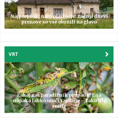
Najprej šok, nato olajšanje: zadnji dnevi
prenove so vse obrnili na glavo
VRT
Zakaj vaš paradižnik propada? Ena
napaka lahko uniči rastline – tako jih
rešite