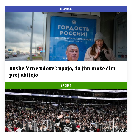
NOVICE
Ruske 'črne vdove': upajo, da jim može čim
prej ubijejo
ŠPORT