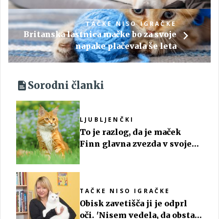
TAČKE NISO IGRAČKE
Britanska lastnica mačke bo za svoje
napake plačevala še leta
Sorodni članki
LJUBLJENČKI
To je razlog, da je maček
Finn glavna zvezda v svojem
kraju
TAČKE NISO IGRAČKE
Obisk zavetišča ji je odprl
oči. 'Nisem vedela, da obstaja