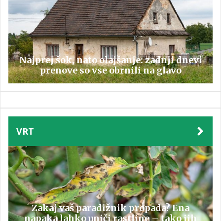
Najprej šok, nato olajšanje: zadnji dnevi
prenove so vse obrnili na glavo
VRT
Zakaj vaš paradižnik propada? Ena
napaka lahko uniči rastline – tako jih