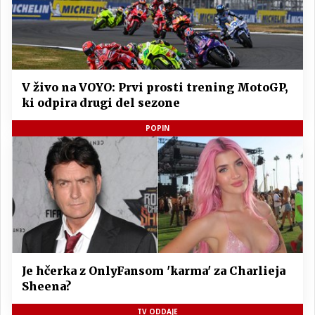
V živo na VOYO: Prvi prosti trening MotoGP,
ki odpira drugi del sezone
POPIN
Je hčerka z OnlyFansom 'karma' za Charlieja
Sheena?
TV ODDAJE