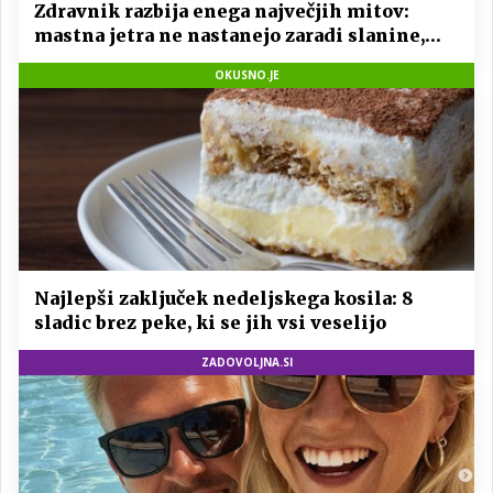
Zdravnik razbija enega največjih mitov:
mastna jetra ne nastanejo zaradi slanine,
temveč zaradi živila, ki ga imamo vsi radi
OKUSNO.JE
Najlepši zaključek nedeljskega kosila: 8
sladic brez peke, ki se jih vsi veselijo
ZADOVOLJNA.SI