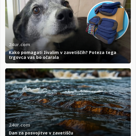
24ur.com
Kako pomagati živalim v zavetiščih? Poteza tega
trgovca vas bo očarala
24ur.com
Dan za posvojitve v zavetišču