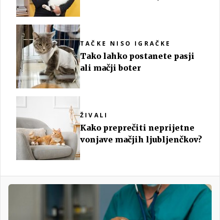
toliko trpljenja'
TAČKE NISO IGRAČKE
Tako lahko postanete pasji
ali mačji boter
ŽIVALI
Kako preprečiti neprijetne
vonjave mačjih ljubljenčkov?