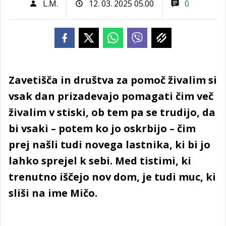
L.M.
12. 03. 2025 05.00
0
Zavetišča in društva za pomoč živalim si
vsak dan prizadevajo pomagati čim več
živalim v stiski, ob tem pa se trudijo, da
bi vsaki – potem ko jo oskrbijo – čim
prej našli tudi novega lastnika, ki bi jo
lahko sprejel k sebi. Med tistimi, ki
trenutno iščejo nov dom, je tudi muc, ki
sliši na ime Mičo.