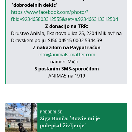
'dobrodelnih dekic'
https://www.facebook.com/photo/?
fbid=923465803312555&set=a.923466313312504
Z donacijo na TRR:
Društvo AniMa, Ekartova ulica 25, 2204 Miklavž na
Dravskem polju SI56 04515 0002 5344 39
Z nakazilom na Paypal račun
info@animals-matter.com
namen: Mičo
S poslanim SMS-sporočilom
ANIMA5 na 1919
PREBERI ŠE
Žiga Bonča: 'Bowie mi je
polepšal življenje'