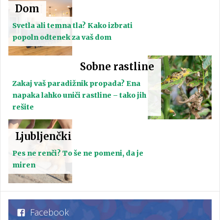
Dom
Svetla ali temna tla? Kako izbrati
popoln odtenek za vaš dom
Sobne rastline
Zakaj vaš paradižnik propada? Ena
napaka lahko uniči rastline – tako jih
rešite
Ljubljenčki
Pes ne renči? To še ne pomeni, da je
miren
Facebook