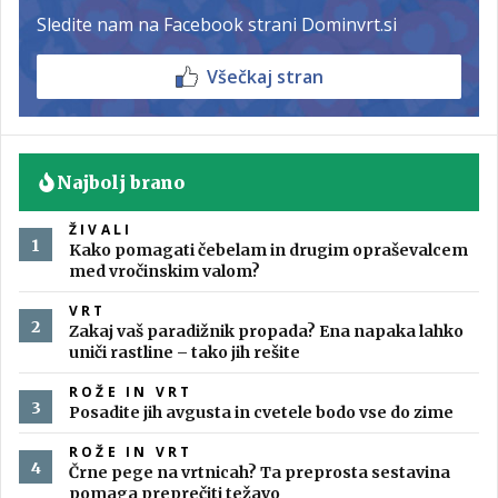
Sledite nam na Facebook strani Dominvrt.si
Všečkaj stran
Najbolj brano
ŽIVALI
Kako pomagati čebelam in drugim opraševalcem
med vročinskim valom?
VRT
Zakaj vaš paradižnik propada? Ena napaka lahko
uniči rastline – tako jih rešite
ROŽE IN VRT
Posadite jih avgusta in cvetele bodo vse do zime
ROŽE IN VRT
Črne pege na vrtnicah? Ta preprosta sestavina
pomaga preprečiti težavo