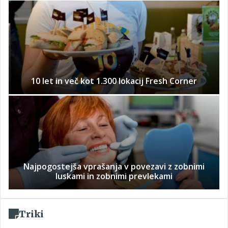
10 let in več kot 1.300 lokacij Fresh Corner
Najpogostejša vprašanja v povezavi z zobnimi
luskami in zobnimi prevlekami
Triki