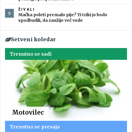
ŽIVALI
Mačka poleti premalo pije? Ti triki jo bodo
spodbudili, da zaužije več vode
Setveni koledar
Trenutno se sadi
Motovilec
Trenutno se presaja