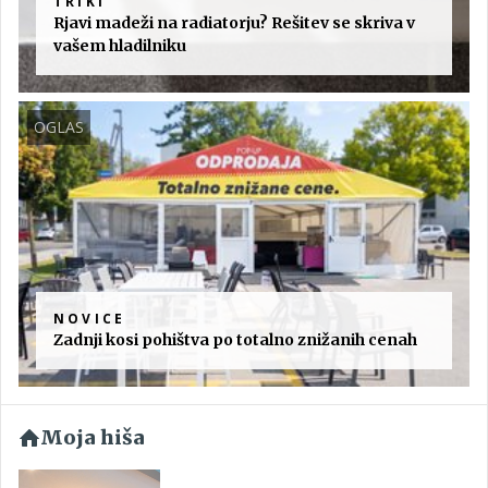
TRIKI
Rjavi madeži na radiatorju? Rešitev se skriva v
vašem hladilniku
OGLAS
NOVICE
Zadnji kosi pohištva po totalno znižanih cenah
Moja hiša