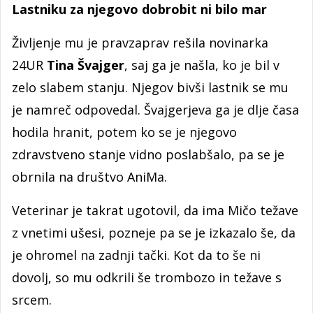
Lastniku za njegovo dobrobit ni bilo mar
Življenje mu je pravzaprav rešila novinarka
24UR
Tina Švajger
, saj ga je našla, ko je bil v
zelo slabem stanju. Njegov bivši lastnik se mu
je namreč odpovedal. Švajgerjeva ga je dlje časa
hodila hranit, potem ko se je njegovo
zdravstveno stanje vidno poslabšalo, pa se je
obrnila na društvo AniMa.
Veterinar je takrat ugotovil, da ima Mičo težave
z vnetimi ušesi, pozneje pa se je izkazalo še, da
je ohromel na zadnji tački. Kot da to še ni
dovolj, so mu odkrili še trombozo in težave s
srcem.