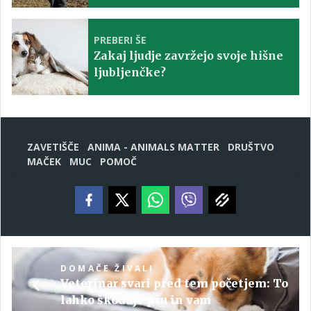
PREBERI ŠE
Zakaj ljudje zavržejo svoje hišne
ljubljenčke?
ZAVETIŠČE
ANIMA - ANIMALS MATTER
DRUŠTVO
MAČEK
MUC
POMOČ
DOMAČE ŽIVALI
Veterinar svari pred tem početjem: To
lahko škoduje psu in vam