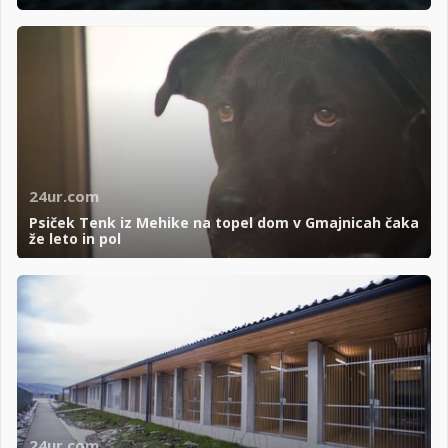
24ur.com
Psiček Tenk iz Mehike na topel dom v Gmajnicah čaka
že leto in pol
24ur.com