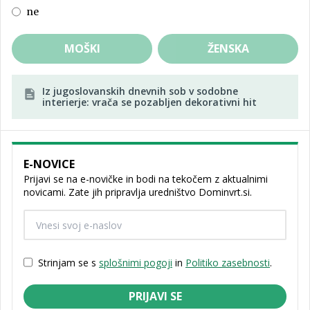
ne
MOŠKI
ŽENSKA
Iz jugoslovanskih dnevnih sob v sodobne
interierje: vrača se pozabljen dekorativni hit
E-NOVICE
Prijavi se na e-novičke in bodi na tekočem z aktualnimi
novicami. Zate jih pripravlja uredništvo Dominvrt.si.
Strinjam se s
splošnimi pogoji
in
Politiko zasebnosti
.
PRIJAVI SE