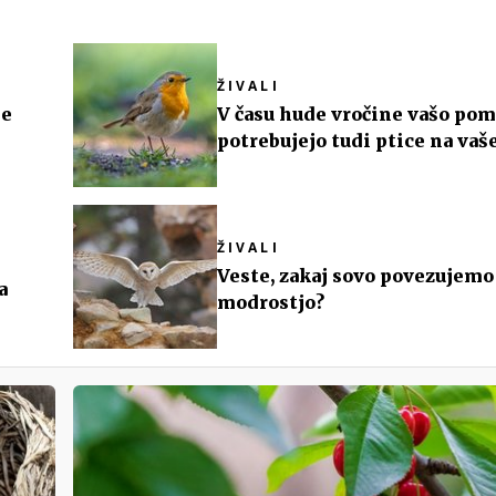
ŽIVALI
še
V času hude vročine vašo pom
potrebujejo tudi ptice na va
vrtu
ŽIVALI
Veste, zakaj sovo povezujemo
a
modrostjo?