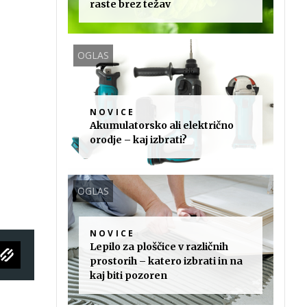
raste brez težav
OGLAS
NOVICE
Akumulatorsko ali električno
orodje – kaj izbrati?
OGLAS
NOVICE
Lepilo za ploščice v različnih
prostorih – katero izbrati in na
kaj biti pozoren