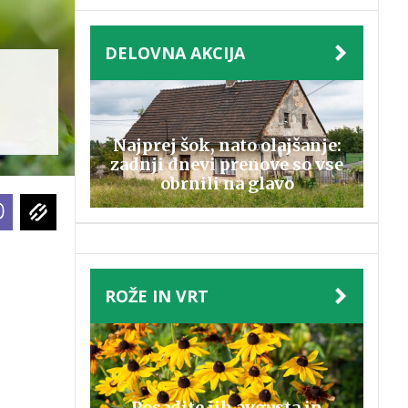
DELOVNA AKCIJA
Najprej šok, nato olajšanje:
zadnji dnevi prenove so vse
obrnili na glavo
ROŽE IN VRT
Posadite jih avgusta in