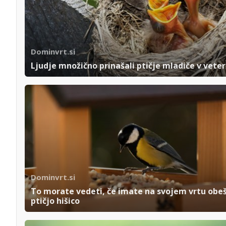
Dominvrt.si
Ljudje množično prinašali ptičje mladiče v veter
Dominvrt.si
To morate vedeti, če imate na svojem vrtu obe
ptičjo hišico