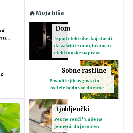
Moja hiša
Dom
oč
šem
Izpad elektrike: kaj storiti,
da zaščitite dom, hrano in
elektronske naprave
Sobne rastline
 z
Posadite jih avgusta in
cvetele bodo vse do zime
Ljubljenčki
Pes ne renči? To še ne
pomeni, da je miren