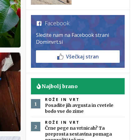
Facebook
Sledite nam na Facebook strani
Dominvrt.si
Všečkaj stran
Najbolj brano
ROŽE IN VRT
Posadite jih avgusta in cvetele
bodo vse do zime
ROŽE IN VRT
Črne pege na vrtnicah? Ta
preprosta sestavina pomaga