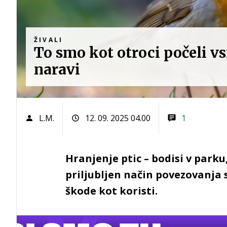
ŽIVALI
To smo kot otroci počeli vsi
naravi
L.M.
12. 09. 2025 04.00
1
Hranjenje ptic – bodisi v parku
priljubljen način povezovanja s
škode kot koristi.