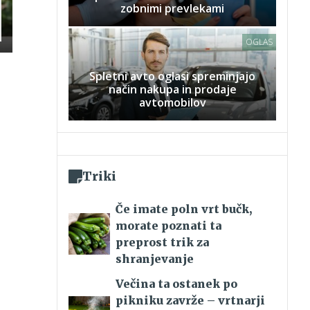
zobnimi prevlekami
OGLAS
Spletni avto oglasi spreminjajo
način nakupa in prodaje
avtomobilov
Triki
Če imate poln vrt bučk,
morate poznati ta
preprost trik za
shranjevanje
Večina ta ostanek po
pikniku zavrže – vrtnarji