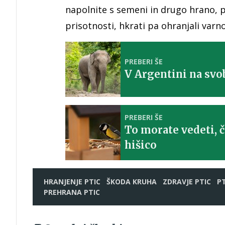
napolnite s semeni in drugo hrano, p
prisotnosti, hkrati pa ohranjali varno
PREBERI ŠE
V Argentini na svob
PREBERI ŠE
To morate vedeti, 
hišico
HRANJENJE PTIC
ŠKODA KRUHA
ZDRAVJE PTIC
PT
PREHRANA PTIC