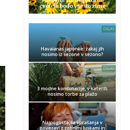
cvetele bodo vse do zime
OGLAS
Havaianas japonke: zakaj jih
nosimo iz sezone v sezono?
OGLAS
3 modne kombinacije, v katerih
nosimo torbe za plažo
Najpogostejša vprašanja v
povezavi z zobnimi luskami in