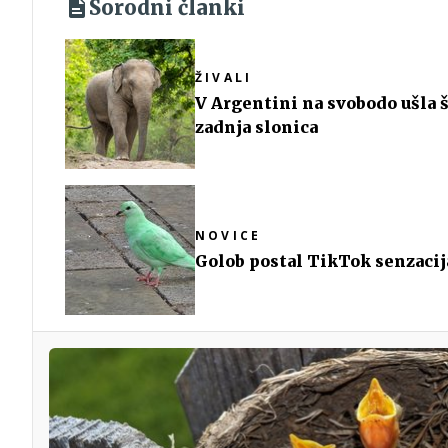
Sorodni članki
ŽIVALI
V Argentini na svobodo ušla 
zadnja slonica
NOVICE
Golob postal TikTok senzacij