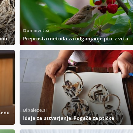
Dominvrt.si
ino
Preprosta metoda za odganjanje ptic z vrta
Bibaleze.si
šeno
Ideja za ustvarjanje: Pogača za ptičke