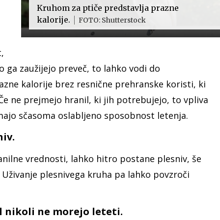
Kruhom za ptiče predstavlja prazne
kalorije.
FOTO: Shutterstock
,
 ga zaužijejo preveč, to lahko vodi do
zne kalorije brez resnične prehranske koristi, ki
e ne prejmejo hranil, ki jih potrebujejo, to vpliva
 imajo sčasoma oslabljeno sposobnost letenja.
iv.
nilne vrednosti, lahko hitro postane plesniv, še
. Uživanje plesnivega kruha pa lahko povzroči
 nikoli ne morejo leteti.