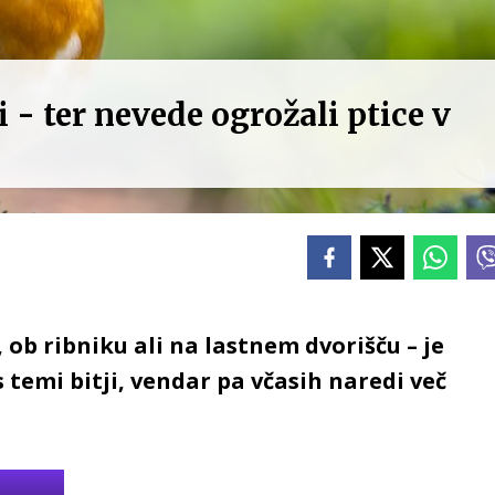
 - ter nevede ogrožali ptice v
, ob ribniku ali na lastnem dvorišču – je
 temi bitji, vendar pa včasih naredi več