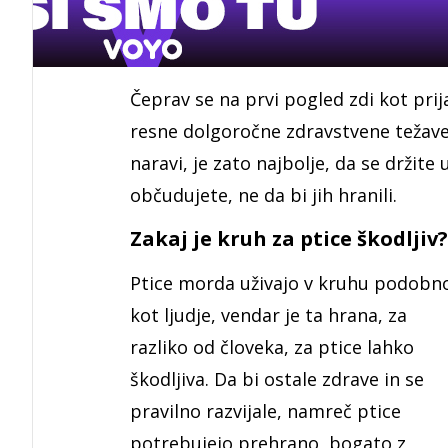
Čeprav se na prvi pogled zdi kot pri
resne dolgoročne zdravstvene težave 
naravi, je zato najbolje, da se držite
občudujete, ne da bi jih hranili.
Zakaj je kruh za ptice škodljiv?
Ptice morda uživajo v kruhu podobn
kot ljudje, vendar je ta hrana, za
razliko od človeka, za ptice lahko
škodljiva. Da bi ostale zdrave in se
pravilno razvijale, namreč ptice
potrebujejo prehrano, bogato z