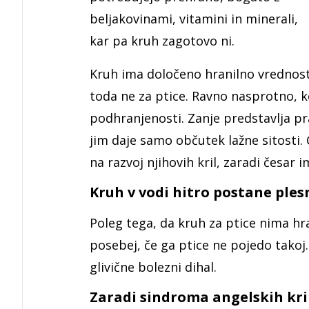
beljakovinami, vitamini in minerali,
kar pa kruh zagotovo ni.
Kruh ima določeno hranilno vrednost
toda ne za ptice. Ravno nasprotno, ko
podhranjenosti. Zanje predstavlja pra
jim daje samo občutek lažne sitosti. Č
na razvoj njihovih kril, zaradi česar
Kruh v vodi hitro postane plesn
Poleg tega, da kruh za ptice nima hra
posebej, če ga ptice ne pojedo takoj
glivične bolezni dihal.
Zaradi sindroma angelskih kril