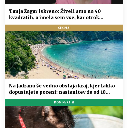
Tanja Žagar iskreno: Živeli smo na 40
kvadratih, a imela sem vse, kar otrok
potrebuje
CEKIN.SI
Na Jadranu še vedno obstaja kraj, kjer lahko
dopustujete poceni: nastanitev že od 10
evrov, kosilo za pet evrov
DOMINVRT.SI