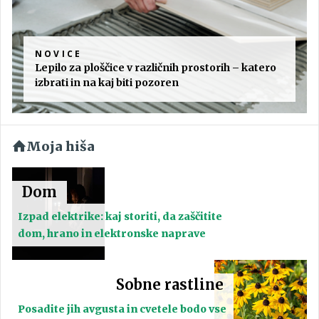
NOVICE
Lepilo za ploščice v različnih prostorih – katero
izbrati in na kaj biti pozoren
Moja hiša
Dom
Izpad elektrike: kaj storiti, da zaščitite
dom, hrano in elektronske naprave
Sobne rastline
Posadite jih avgusta in cvetele bodo vse