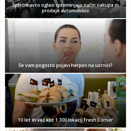
Spletni avto oglasi spreminjajo način nakupa in
prodaje avtomobilov
Se vam pogosto pojavi herpes na ustnici?
10 let in več kot 1.300 lokacij Fresh Corner