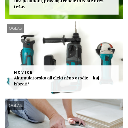
Diši po limoni, privablja čebele in raste brez
težav
OGLAS
NOVICE
Akumulatorsko ali električno orodje – kaj
izbrati?
OGLAS