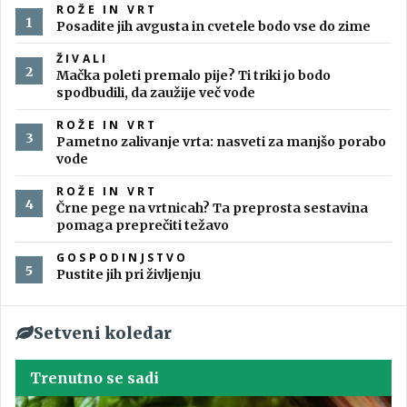
ROŽE IN VRT
Posadite jih avgusta in cvetele bodo vse do zime
ŽIVALI
Mačka poleti premalo pije? Ti triki jo bodo
spodbudili, da zaužije več vode
ROŽE IN VRT
Pametno zalivanje vrta: nasveti za manjšo porabo
vode
ROŽE IN VRT
Črne pege na vrtnicah? Ta preprosta sestavina
pomaga preprečiti težavo
GOSPODINJSTVO
Pustite jih pri življenju
Setveni koledar
Trenutno se sadi