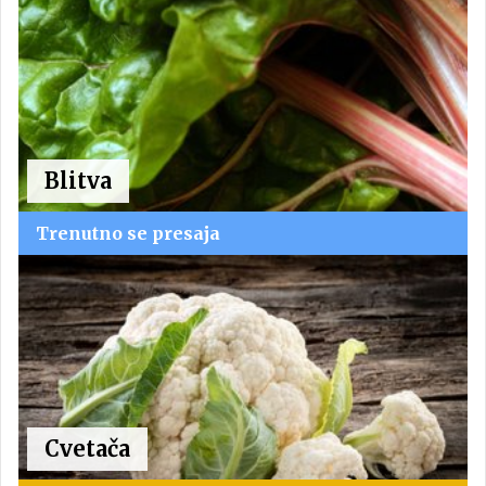
Blitva
Trenutno se presaja
Cvetača