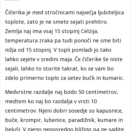
Čičerika je med stročnicami največja ljubiteljica
toplote, zato je ne smete sejati prehitro.
Zemlja naj ima vsaj 15 stopinj Celzija,
temperatura zraka pa tudi ponoči ne sme biti
nižja od 15 stopinj. V topli pomladi jo tako
lahko sejete v sredini maja. Če čičerike še niste
sejali, lahko to storite takrat, ko se vam bo
zdelo primerno toplo za setev bučk in kumaric.
Medvrstne razdalje naj bodo 50 centimetrov,
medtem ko naj bo razdalja v vrsti 10
centimetrov. Njeni dobri sosedje so kapusnice,
buče, krompir, lubenice, paradižnik, kumare in
beluši. V njeno neposredno bližino pa ne sadite