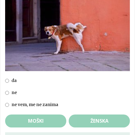
da
ne
ne vem, me ne zanima
MOŠKI
ŽENSKA