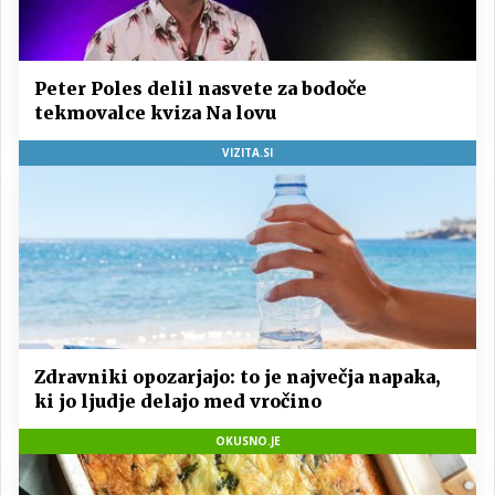
Peter Poles delil nasvete za bodoče
tekmovalce kviza Na lovu
VIZITA.SI
Zdravniki opozarjajo: to je največja napaka,
ki jo ljudje delajo med vročino
OKUSNO.JE