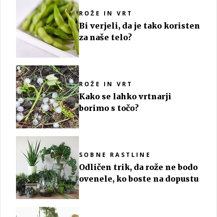
ROŽE IN VRT
Bi verjeli, da je tako koristen
za naše telo?
ROŽE IN VRT
Kako se lahko vrtnarji
borimo s točo?
SOBNE RASTLINE
Odličen trik, da rože ne bodo
ovenele, ko boste na dopustu