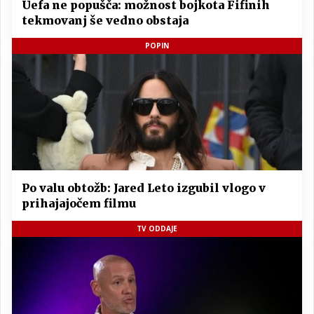
Uefa ne popušča: možnost bojkota Fifinih
tekmovanj še vedno obstaja
POPIN
Po valu obtožb: Jared Leto izgubil vlogo v
prihajajočem filmu
TV ODDAJE