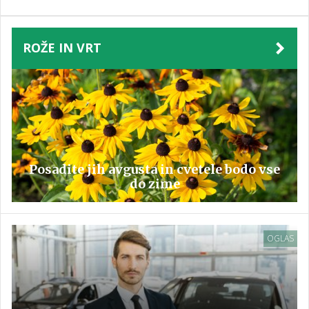
ROŽE IN VRT
Posadite jih avgusta in cvetele bodo vse
do zime
OGLAS