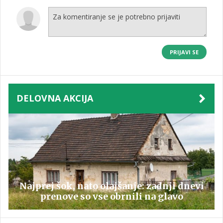
PRIJAVI SE
DELOVNA AKCIJA
Najprej šok, nato olajšanje: zadnji dnevi
prenove so vse obrnili na glavo