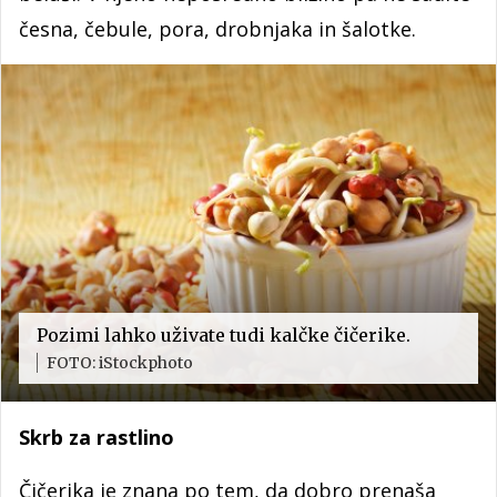
česna, čebule, pora, drobnjaka in šalotke.
Pozimi lahko uživate tudi kalčke čičerike.
FOTO: iStockphoto
Skrb za rastlino
Čičerika je znana po tem, da dobro prenaša